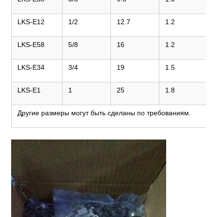
LKS-E12
1/2
12.7
1.2
LKS-E58
5/8
16
1.2
LKS-E34
3/4
19
1.5
LKS-E1
1
25
1.8
Другие размеры могут быть сделаны по требованиям.