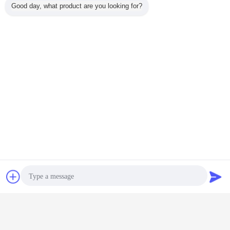
Good day, what product are you looking for?
Добро пожаловать на наш сайт:
www.cncabletie.com
Получить лучшую цену для
Отправить
Отправить
сообщение
запрос
Коррозионно устойчивая лента
из нержавеющей стали с
материалом SS304, SS316 и