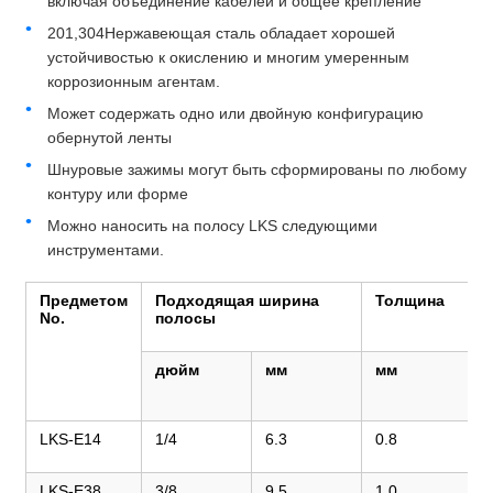
включая объединение кабелей и общее крепление
201,304Нержавеющая сталь обладает хорошей
устойчивостью к окислению и многим умеренным
коррозионным агентам.
Может содержать одно или двойную конфигурацию
обернутой ленты
Шнуровые зажимы могут быть сформированы по любому
контуру или форме
Можно наносить на полосу LKS следующими
инструментами.
Предметом
Подходящая ширина
Толщина
No.
полосы
дюйм
мм
мм
LKS-E14
1/4
6.3
0.8
LKS-E38
3/8
9.5
1.0