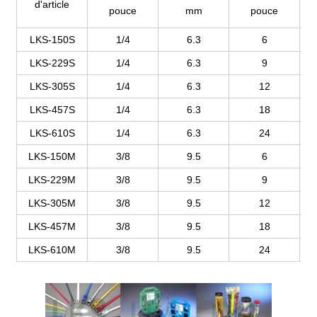
d'article
pouce
mm
pouce
LKS-150S
1/4
6.3
6
LKS-229S
1/4
6.3
9
LKS-305S
1/4
6.3
12
LKS-457S
1/4
6.3
18
LKS-610S
1/4
6.3
24
LKS-150M
3/8
9.5
6
LKS-229M
3/8
9.5
9
LKS-305M
3/8
9.5
12
LKS-457M
3/8
9.5
18
LKS-610M
3/8
9.5
24