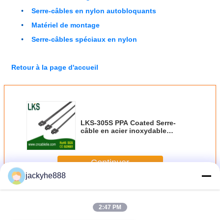
Serre-câbles en nylon autobloquants
Matériel de montage
Serre-câbles spéciaux en nylon
Retour à la page d'accueil
LKS-305S PPA Coated Serre-
câble en acier inoxydable
refermable pour une gestion de
câbles sûre et durable
Continuer
jackyhe888
Attache de câble en acier inoxydable
Plus
2:47 PM