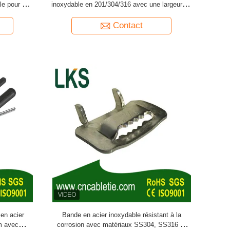
le pour une
inoxydable en 201/304/316 avec une largeur de
capacité de
10 mm pour une gestion et un regroupement
au
polyvalents des câbles
Contact
 en acier
Bande en acier inoxydable résistant à la
m avec
corrosion avec matériaux SS304, SS316 et