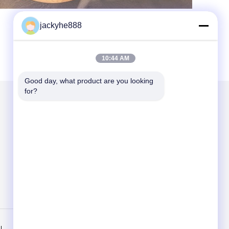
jackyhe888
10:44 AM
Good day, what product are you looking 
for?
Mail nous
Send