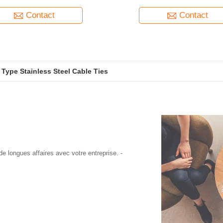
sses pour une fixation sûre
fonctionnement efficace et installa
du feuillard
Contact
Contact
Type Stainless Steel Cable Ties
VC coated universal type stainless steel cable ties
de longues affaires avec votre entreprise. -