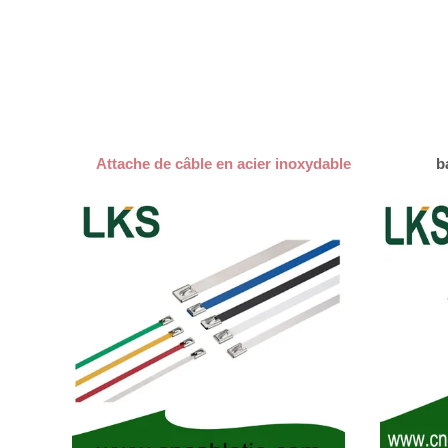
Attache de câble en acier inoxydable
b