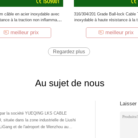
m câble en acier inoxydable avec
316/304/201 Grade Ball-lock Cable T
tance à la traction non inflammable
inoxydable à haute résistance à la t
ente résistance à la corrosion pour
la corrosion
une utilisation industrielle
meilleur prix
meilleur prix
Regardez plus
Au sujet de nous
Laisser
 par la société YUEQING LKS CABLE
ituée dans la zone industrielle de Liushi
QiLiGang et de l'aéroport de Wenzhou au
nordLe transport terrestre et maritime est