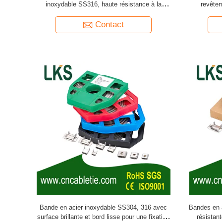
inoxydable SS316, haute résistance à la
revêtem
traction et résistance à la corrosion
autoblo
corrosion 
Contact
Bande en acier inoxydable SS304, 316 avec
Bandes en 
surface brillante et bord lisse pour une fixation
résistan