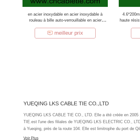
en acier inoxydable en acier inoxydable à
4.6*200m
rouleau à bille auto-verrouillable en acier
haute résis
inoxydable201,304,316 attaches de câbles en
et excell
acier
meilleur prix
YUEQING LKS CABLE TIE CO.,LTD
YUEQING LKS CABLE TIE CO., LTD. Elle a été créée en 2005
TIE.est l'une des filiales de YUEQING LKS ELECTRIC CO., LTD, s
à Yueqing, près de la route 104. Elle est limitrophe du port de 
sud,le célèbre lieu pittoresque de la montagne YANDANG dans le 
Voir Plus