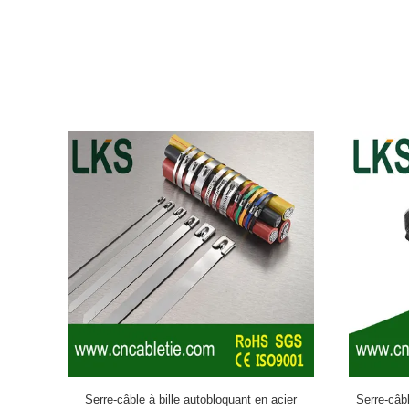
très pratique. Notre entreprise a développé notre activité en Li
acier inoxydable à verrouillage à bille,Liens de câbles en acier 
acier inoxydable de type échelle,Liens universels en acier inox
en acier inoxydable revêtu de PVC"Bande en acier inoxydable, mar
et Les attaches de câbles en nylon (attache de câbles en nylon a
marqueur,attache de câble à double verrouillage,attache de câbl
menottes,attache de câble automatique,attache de câble avec car
produits ont passé l'authentification du système international de 
RoH. Notre société dispose d'équipements de production, d'inspe
technique. Elle dispose d'un réseau de vente de toutes les par
service.Notre société insiste sur le " marché " comme directio
et continuons à aller de l'avant avec l'objectif de "la qualité cher
développement" constamment.perfectionner le fonctionnement et 
de faire l'espoir sincère de se faire des amis partout dans le m
États membres doivent veiller à ce que les informations fournies
respectées.
Serre-câble à bille autobloquant en acier
Serre-câb