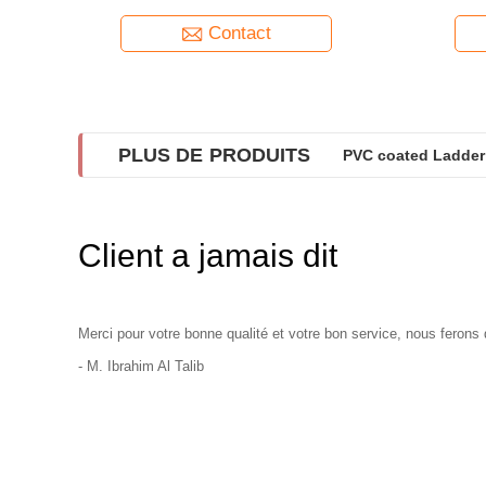
sécurisée
li
Contact
PLUS DE PRODUITS
PVC coated Ladder 
201,304,316 grade P
Client a jamais dit
Merci pour votre bonne qualité et votre bon service, nous ferons 
- M. Ibrahim Al Talib