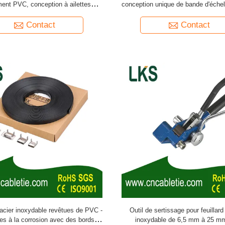
ent PVC, conception à ailettes
conception unique de bande d'échel
quantes pour une résistance à la
application rapide et facile et une 
et une installation rapide et facile
grand diamètre de faisce
Contact
Contact
acier inoxydable revêtues de PVC -
Outil de sertissage pour feuillard
tes à la corrosion avec des bords
inoxydable de 6,5 mm à 25 m