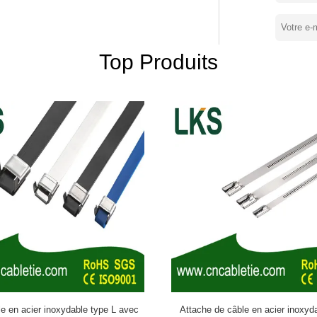
ens de câbles en acier ((Liens de câbles en
inoxydable de type L,Liens de câbles en
ydable,Liens détachables,Tissu de câbles
queurs de fil, outils de cordage, etc.)
Top Produits
uto-verrouillable,attache de câble
e détachable,attache de câble avec
te d'identité,etc.) depuis 1999.Nos
qualité ISO9001et obtenir le certificat CE,
ction, de test et d'une riche force
ties du monde et d'un système de réseau de
n tout le temps.nous sommes des pionniers
che la survie, l'honneur cherche le
les idées de gestion des entreprises, et
onde. Bienvenue à nous contacter! Les
 par les autorités compétentes soient
le en acier inoxydable type L avec
Attache de câble en acier inoxyd