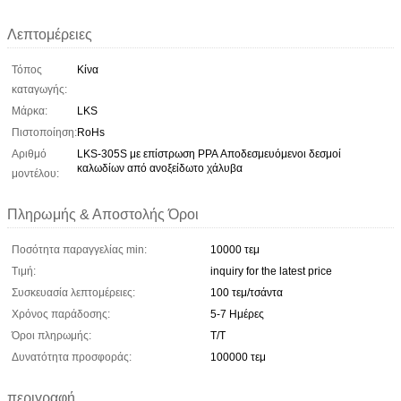
Λεπτομέρειες
Τόπος
Κίνα
καταγωγής:
Μάρκα:
LKS
Πιστοποίηση:
RoHs
Αριθμό
LKS-305S με επίστρωση PPA Αποδεσμευόμενοι δεσμοί
καλωδίων από ανοξείδωτο χάλυβα
μοντέλου:
Πληρωμής & Αποστολής Όροι
Ποσότητα παραγγελίας min:
10000 τεμ
Τιμή:
inquiry for the latest price
Συσκευασία λεπτομέρειες:
100 τεμ/τσάντα
Χρόνος παράδοσης:
5-7 Ημέρες
Όροι πληρωμής:
T/T
Δυνατότητα προσφοράς:
100000 τεμ
περιγραφή