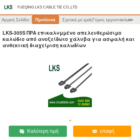
YUEQING LKS CABLE TIE CO.,LTD
Αρχική Σελίδα
Προϊόντα
Σχετικά με εμάς
Γύρος εργοστασίων
>>
LKS-305S ΠΡΑ επικαλυμμένο απελευθερώσιμο
καλώδιο από ανοξείδωτο χάλυβα για ασφαλή και
ανθεκτική διαχείριση καλωδίων
Καλύτερη τιμή
επαφή