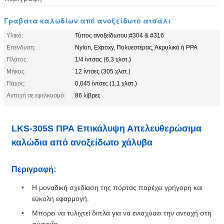
Γραβάτα καλωδίων από ανοξείδωτο ατσάλι
Υλικό:
Τύπος ανοξείδωτου:#304 & #316
Επένδυση:
Nylon, Expoxy, Πολυεστέρας, Ακρυλικό ή PPA
Πλάτος:
1/4 ίντσας (6,3 χλστ.)
Μήκος:
12 ίντσες (305 χλστ.)
Πάχος:
0,045 ίντσες (1,1 χλστ.)
Αντοχή σε εφελκυσμό:
86 λίβρες
LKS-305S ΠΡΑ Επικάλυψη Απελευθερώσιμα
καλώδια από ανοξείδωτο χάλυβα
Περιγραφή:
Η μοναδική σχεδίαση της πόρτας παρέχει γρήγορη και
εύκολη εφαρμογή.
Μπορεί να τυλιχτεί διπλά για να ενισχύσει την αντοχή στη
σύσφιξη.