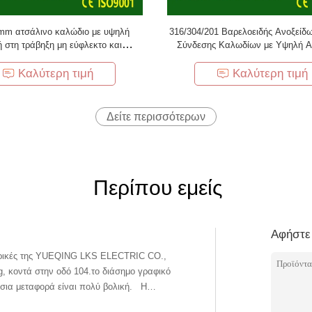
mm ατσάλινο καλώδιο με υψηλή
316/304/201 Βαρελοειδής Ανοξείδ
 στη τράβηξη μη εύφλεκτο και
Σύνδεσης Καλωδίων με Υψηλή Α
ετική αντοχή στη διάβρωση για
Εφελκυσμό και Αντοχή στη Δι
βιομηχανική χρήση
Καλύτερη τιμή
Καλύτερη τιμή
Δείτε περισσότερων
Περίπου εμείς
Αφήστε
τρικές της YUEQING LKS ELECTRIC CO.,
g, κοντά στην οδό 104.το διάσημο γραφικό
σια μεταφορά είναι πολύ βολική. Η
ώδια σιδηροδρομικών καλωδίων