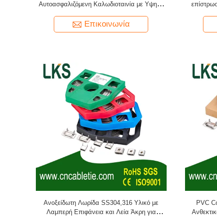
Αυτοασφαλιζόμενη Καλωδιοταινία με Υψηλή
επίστρωσ
Αντοχή σε Εφελκυσμό και Αντοχή στη
ασφάλισ
Διάβρωση
εύ
Επικοινωνία
Ανοξείδωτη Λωρίδα SS304,316 Υλικό με
PVC Co
Λαμπερή Επιφάνεια και Λεία Άκρη για
Ανθεκτικ