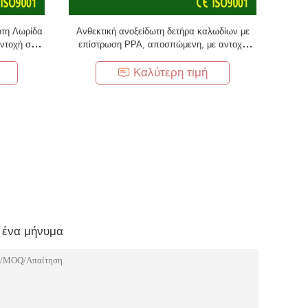
ωτη Λωρίδα
Ανθεκτική ανοξείδωτη δετήρα καλωδίων με
ντοχή σε
επίστρωση PPA, αποσπώμενη, με αντοχή
άβρωση
εφελκυσμού 2000N και αντοχή στην υπεριώδη
ακτινοβολία
Καλύτερη τιμή
 ένα μήνυμα