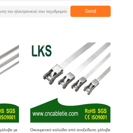
Send
χάλυβα με
Οικουμενικό καλώδιο από ανοξείδωτο χάλυβα