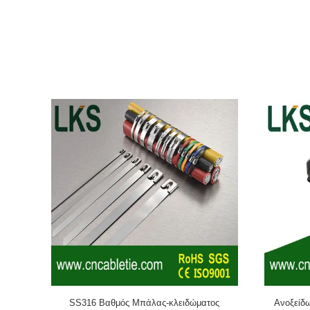
(σιδηροδρομικά καλώδια σιδηροδρομικών καλωδίων σιδηροδρο
καλωδίων σιδηροδρομικών καλωδίων)Τεχνουργήματα από χάλυβ
από ανοξείδωτο χάλυβα, τα μαρκαδόρια καλωδίων, τα εργαλεί
από νάιλον (αυτοκλειδωτικό δεσμό καλωδίων από νάιλον, δεσ
καλωδίων διπλής κλειδώσεως, δεσμό καλωδίων με αποδέσμευσ
καλωδίων αυτοκινήτου, δεσμό καλωδίων κεφαλής κλπ.) από το 
διεθνές σύστημα ποιότητας πιστοποίησης ISO9001, και να πάρε
μας διαθέτει προηγμένο εξοπλισμό παραγωγής, επιθεώρησης, δ
ένα δίκτυο πωλήσεων σε όλα τα μέρη του κόσμου και ένα σύστη
επιμένει στην " αγορά " ως την κατεύθυνση όλη την ώρα..πρω
με το στόχο "Η ποιότητα αναζητά επιβίωση, η τιμή αναζητά ανά
λειτουργία και τις ιδέες διαχείρισης των επιχειρήσεων, και να κ
SS316 Βαθμός Μπάλας-κλειδώματος
Ανοξείδ