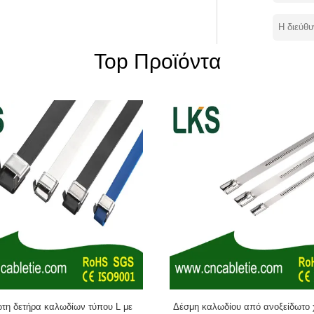
μικών καλωδίων σιδηροδρομικών
α (εκτός από τα καλώδια)"Τα νήματα
α δέσμης κλπ.) και Τα δεσμά καλωδίων
μό καλωδίων με σήμανση, δεσμό
Top Προϊόντα
η, δεσμό καλωδίων με χειροπέδες, δεσμό
1999.Τα προϊόντα μας έχουν περάσει το
ι το πιστοποιητικό CE, RoHs. Η εταιρεία
οκιμών και πλούσια τεχνική δύναμη. Έχει
μα δικτύου υπηρεσιών.Η εταιρεία μας
τοπορούμε και συνεχίζουμε να προχωράμε
πτυξη" συνεχώς.να βελτιώσει τη
άνει την ειλικρινή ελπίδα να κάνει φίλους
σε όλο τον κόσμο. Καλώς ήρθατε να επικοινωνήσετε μαζί μας! www.cncabletie.com
ωτη δετήρα καλωδίων τύπου L με
Δέσμη καλωδίου από ανοξείδωτο 