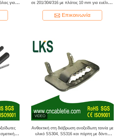
άλας για
σε 201/304/316 με πλάτος 10 mm για ευέλικτη
ι μεγάλη
διαχείριση καλωδίων και δέσμη
σμης
Επικοινωνία
ξείδωτες
Ανθεκτική στη διάβρωση ανοξείδωτη ταινία με
εσματική
υλικό SS304, SS316 και πόρπη με δόντια