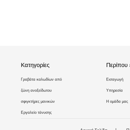
Κατηγορίες
Περίπου 
Γραβάτα καλωδίων από
Εισαγωγή
ανοξείδωτο ατσάλι
ζώνη ανοξείδωτου
Υπηρεσία
σφιγκτήρες μανικών
Η ομάδα μας
Εργαλείο τάνυσης