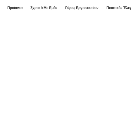
Προϊόντα
Σχετικά Με Εμάς
Γύρος Εργοστασίων
Ποιοτικός Έλε