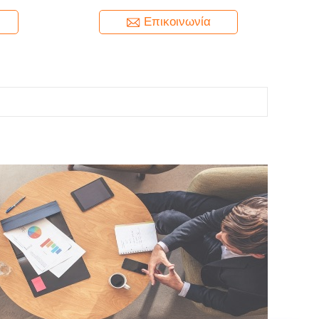
ση Ταινίας
τύπου Ear Lokt για στερέωση και δέσιμο
Επικοινωνία