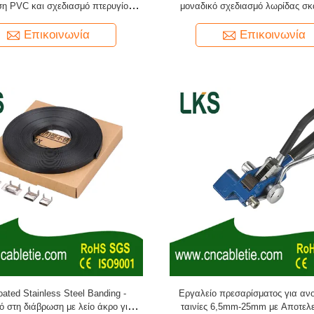
η PVC και σχεδιασμό πτερυγίου
μοναδικό σχεδιασμό λωρίδας σκ
ης για αντοχή στη διάβρωση και
γρήγορη και εύκολη εφαρμογή κα
κολη γρήγορη εγκατάσταση
χωρητικότητα διαμέτρου δέ
Επικοινωνία
Επικοινωνία
ated Stainless Steel Banding -
Εργαλείο πρεσαρίσματος για ανο
ό στη διάβρωση με λείο άκρο για
ταινίες 6,5mm-25mm με Αποτελ