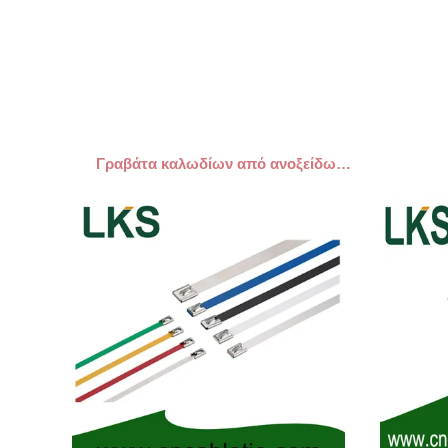
Γραβάτα καλωδίων από ανοξείδωτο ατσάλι