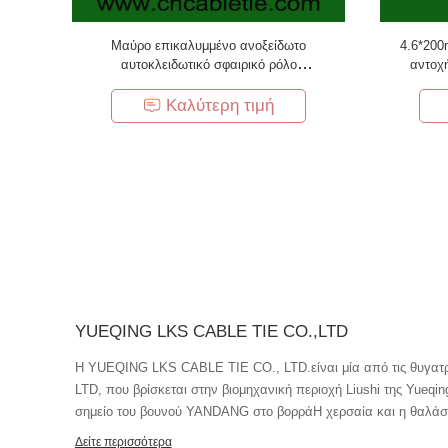
Μαύρο επικαλυμμένο ανοξείδωτο
4.6*200
αυτοκλειδωτικό σφαιρικό ρόλο
αντοχή
ανοξείδωτο201,304,316 Σιδηροδρομικά
εξαιρ
καλώδια
Καλύτερη τιμή
YUEQING LKS CABLE TIE CO.,LTD
Η YUEQING LKS CABLE TIE CO., LTD.είναι μία από τις θυγα
LTD, που βρίσκεται στην βιομηχανική περιοχή Liushi της Yueqin
σημείο του βουνού YANDANG στο βορράΗ χερσαία και η θαλάσ
εταιρεία μας ανέπτυξε την επιχείρησή μας Σιδηροδρομικά καλ
Δείτε περισσότερα