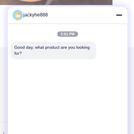
jackyhe888
2:01 PM
Good day, what product are you looking 
for?
Στείλτε μας μήνυμα
Send