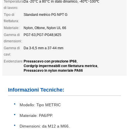
Temperatura
Da -20°C a 80°C in stato dinamico, -40℃~100℃
di lavoro:
Tipo di
Standard metrico PG NPT G
filettatura:
Materiale:
Nylon, Ottone, Nylon UL 66
Gamma di
PG7-63,PG7-PG48,M25
dimensioni:
Gamma di
Da 3-6,5 mm a 37-44 mm
cavi:
Pressacavo con protezione IP68
Evidenziare:
,
Cordgrip impermeabili con filettatura metrica
,
Pressacavo in nylon materiale PA66
Informazioni Tecniche:
Modello: Tipo METRIC
Materiale: PA6/PP.
Dimensioni: da M12 a M66.