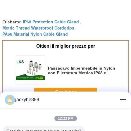
IP68 Protection Cable Gland
Etichette:
,
Metric Thread Waterproof Cordgrips
,
PA66 Material Nylon Cable Gland
Ottieni il miglior prezzo per
Passacavo Impermeabile in Nylon
con Filettatura Metrica IP68 e
Materiale PA66 per Protezione
Sicura dei Cavi
Continua
jackyhe888
Pressacavo
Più
12:22 PM