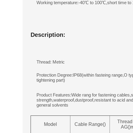
Working temperature:-40℃ to 100℃,short time to
Description:
Thread: Metric
Protection Degree:IP68(within fasteing range,O ty
tightening part)
Product Features:Wide rang for fastening cables,s
strength,waterproof,dustproof,resistant to acid and
general solvents
Thread
Model
Cable Range()
AG()