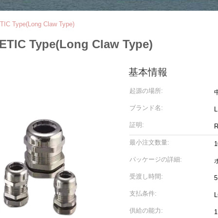
TIC Type(Long Claw Type)
METIC Type(Long Claw Type)
基本情報
起源の場所:
ブランド名:
証明:
R
最小注文数量:
1
パッケージの詳細:
受渡し時間:
支払条件:
供給の能力: