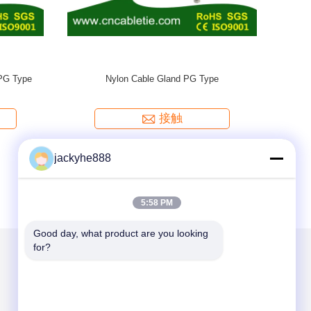
Brass Wate
jackyhe888
5:58 PM
Good day, what product are you looking 
for?
メールでお問い合わせ