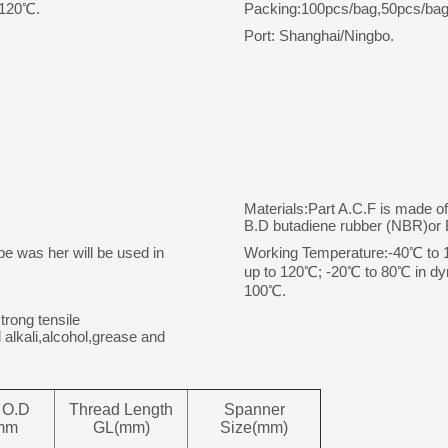
 120℃.
Packing:100pcs/bag,50pcs/bag
Port: Shanghai/Ningbo.
Materials:Part A.C.F is made o
B.D butadiene rubber (NBR)o
pe was her will be used in
Working Temperature:-40℃ to 10
up to 120℃; -20℃ to 80℃ in dyn
100℃.
trong tensile
 alkali,alcohol,grease and
 O.D
Thread Length
Spanner
mm
GL(mm)
Size(mm)