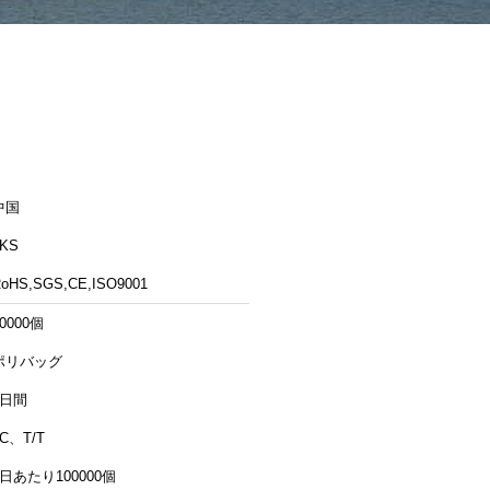
中国
LKS
oHS,SGS,CE,ISO9001
0000個
ポリバッグ
5日間
LC、T/T
1日あたり100000個