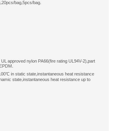
,20pcs/bag,5pcs/bag.
f UL approved nylon PA66(fire rating UL94V-2),part
r EPDM.
0℃ in static state,instantaneous heat resistance
amic state,instantaneous heat resistance up to