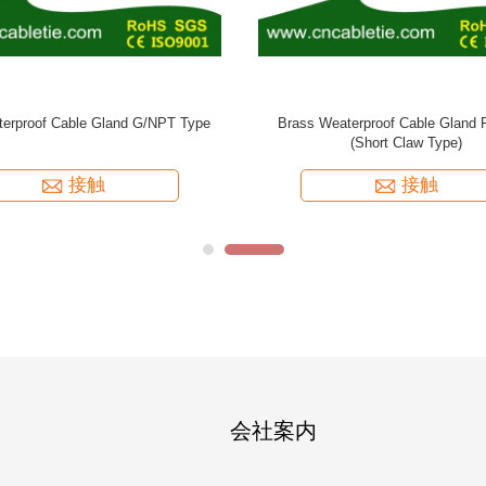
ral Cable Gland PG/METRIC Type
接触
会社案内