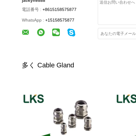
jackyhe888
電話番号 :
+8615158575877
WhatsApp :
+15158575877
多く Cable Gland