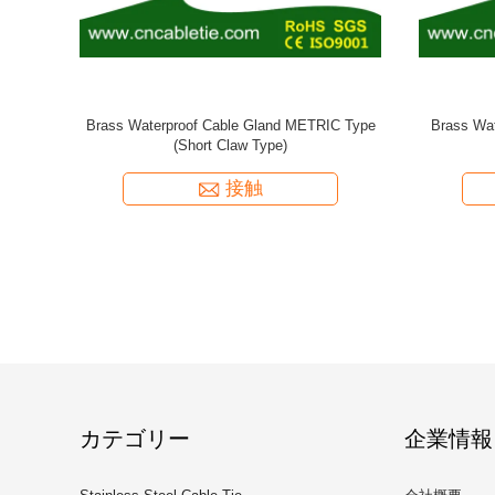
pe
Nylon Waterproof Cable Gland Long Thread
Brass Spi
METRIC Type
接触
カテゴリー
企業情報