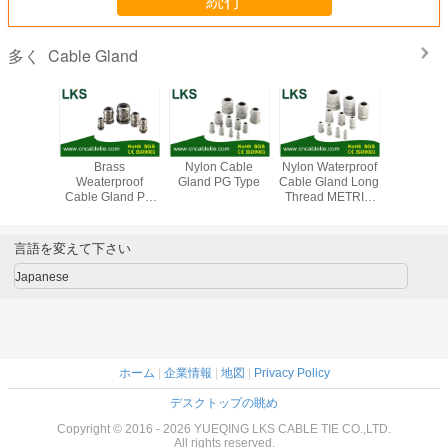
続行
Cable Gland
多く
terproof
Brass
Nylon Cable
Nylon Waterproof
Brass Wat
 Gland
Weaterproof
Gland PG Type
Cable Gland Long
Cable 
ype(Long
Cable Gland PG
Thread METRIC
METRIC
Type)
Type (Short Claw
Type
(Short Cla
Type)
言語を変えて下さい
Japanese
ホーム
|
企業情報
|
地図
|
Privacy Policy
デスクトップの眺め
Copyright © 2016 - 2026 YUEQING LKS CABLE TIE CO.,LTD.
All rights reserved.