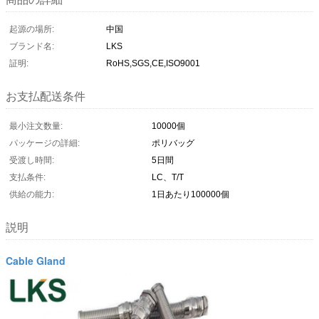
起源の場所:
中国
ブランド名:
LKS
証明:
RoHS,SGS,CE,ISO9001
お支払配送条件
最小注文数量:
10000個
パッケージの詳細:
ポリバッグ
受渡し時間:
5日間
支払条件:
LC、T/T
供給の能力:
1日あたり100000個
説明
Cable Gland