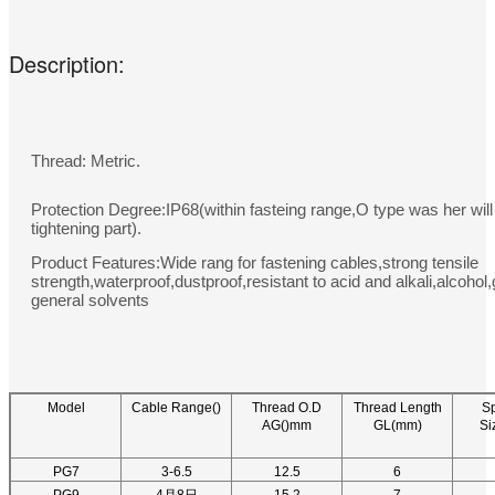
Description:
Thread: Metric.
Protection Degree:IP68(within fasteing range,O type was her will
tightening part).
Product Features:Wide rang for fastening cables,strong tensile
strength,waterproof,dustproof,resistant to acid and alkali,alcohol
general solvents
Model
Cable Range()
Thread O.D
Thread Length
S
AG()mm
GL(mm)
Si
PG7
3-6.5
12.5
6