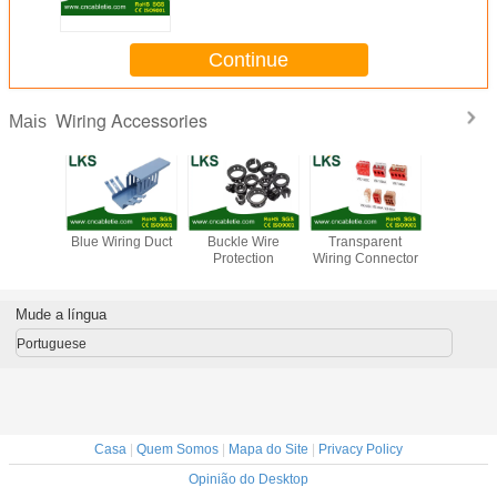
Continue
Wiring Accessories
Mais
prial
Blue Wiring Duct
Buckle Wire
Transparent
Wiring Du
ng band
Protection
Wiring Connector
decora
Mude a língua
Portuguese
Casa
|
Quem Somos
|
Mapa do Site
|
Privacy Policy
Opinião do Desktop