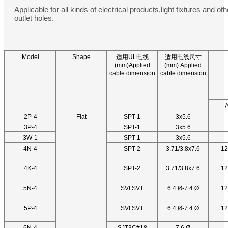
Applicable for all kinds of electrical products,light fixtures and ot
outlet holes.
Model
Shape
适用UL电线
适用电线尺寸
(mm)Applied
(mm) Applied
cable dimension
cable dimension
2P-4
Flat
SPT-1
3x5.6
3P-4
SPT-1
3x5.6
3W-1
SPT-1
3x5.6
4N-4
SPT-2
3.71/3.8x7.6
12
4K-4
SPT-2
3.71/3.8x7.6
12
5N-4
SVI SVT
6.4 Ø-7.4 Ø
12
5P-4
SVI SVT
6.4 Ø-7.4 Ø
12