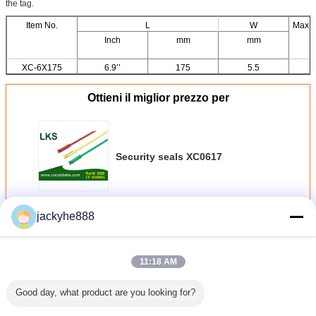
the tag.
Item No.
L
W
Max B
Inch
mm
mm
XC-6X175
6.9’’
175
5.5
Ottieni il miglior prezzo per
Security seals XC0617
Continua
jackyhe888
Nylon Cable Ties
Più
11:18 AM
Good day, what product are you looking for?