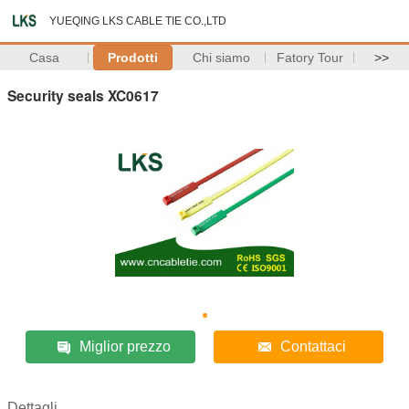
YUEQING LKS CABLE TIE CO.,LTD
Casa
Prodotti
Chi siamo
Fatory Tour
>>
Security seals XC0617
Miglior prezzo
Contattaci
Dettagli