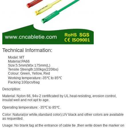
Technical Information:
Model: MT
Material:PA66
Size:5.5mm(W)x 175mm(L)
Tensile Strength:100kgs(220lbs)
Colour: Green, Yellow, Red
Working temperature:-35℃ to 85℃
Packing:100pcs/bag
Description:
Material: Nylon 66, 94v-2 certificated by UL.heat-resisting, erosion control,
insulat well and not apt to age.
Operating temperature: -35℃ to 85℃.
Color: Natural(or white,standard color),UV black and other colors are available
as requested.
Usage: No blank tag at the entrance of cable tie ,then write down the marker on