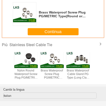
Brass Waterproof Screw Plug
PG/METRIC Type(Round or
Hexagon)
Continua
Stainless Steel Cable Tie
Più
uncoated
Nylon Round
Brass Waterproof
Brass Waterproof
Black c
ss steel
Waterproof Screw
Screw Plug
Cable Gland PG
stainless
e tie
Plug PG/METRIC
PG/METRIC
Type (Long Claw
locking bal
Type
Type(Round or
Type)
stainless2
Hexagon)
steel cab
Cambi la lingua
Italian