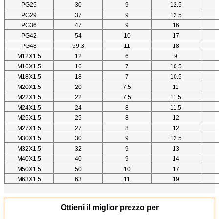
PG25
30
9
12.5
PG29
37
9
12.5
PG36
47
9
16
PG42
54
10
17
PG48
59.3
11
18
M12X1.5
12
6
9
M16X1.5
16
7
10.5
M18X1.5
18
7
10.5
M20X1.5
20
7.5
11
M22X1.5
22
7.5
11.5
M24X1.5
24
8
11.5
M25X1.5
25
8
12
M27X1.5
27
8
12
M30X1.5
30
9
12.5
M32X1.5
32
9
13
M40X1.5
40
9
14
M50X1.5
50
10
17
M63X1.5
63
11
19
Ottieni il miglior prezzo per