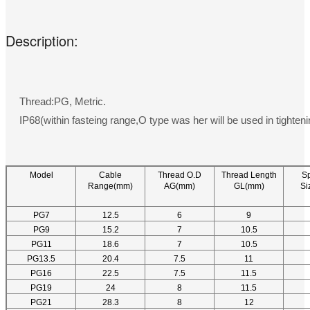
Description:
Thread:PG, Metric.
IP68(within fasteing range,O type was her will be used in tighteni
Model
Cable
Thread O.D
Thread Length
S
Range(mm)
AG(mm)
GL(mm)
Si
PG7
12.5
6
9
PG9
15.2
7
10.5
PG11
18.6
7
10.5
PG13.5
20.4
7.5
11
PG16
22.5
7.5
11.5
PG19
24
8
11.5
PG21
28.3
8
12