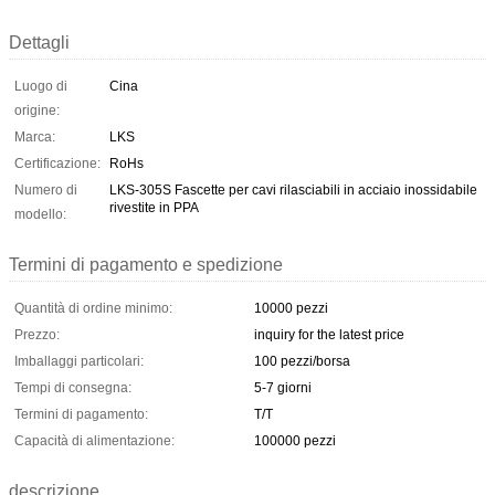
Dettagli
Luogo di
Cina
origine:
Marca:
LKS
Certificazione:
RoHs
Numero di
LKS-305S Fascette per cavi rilasciabili in acciaio inossidabile
rivestite in PPA
modello:
Termini di pagamento e spedizione
Quantità di ordine minimo:
10000 pezzi
Prezzo:
inquiry for the latest price
Imballaggi particolari:
100 pezzi/borsa
Tempi di consegna:
5-7 giorni
Termini di pagamento:
T/T
Capacità di alimentazione:
100000 pezzi
descrizione