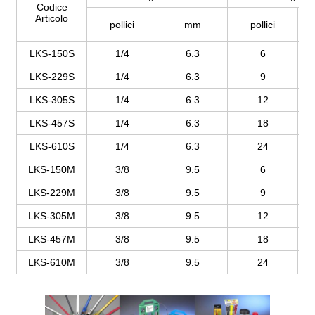
Codice
Articolo
pollici
mm
pollici
LKS-150S
1/4
6.3
6
LKS-229S
1/4
6.3
9
LKS-305S
1/4
6.3
12
LKS-457S
1/4
6.3
18
LKS-610S
1/4
6.3
24
LKS-150M
3/8
9.5
6
LKS-229M
3/8
9.5
9
LKS-305M
3/8
9.5
12
LKS-457M
3/8
9.5
18
LKS-610M
3/8
9.5
24