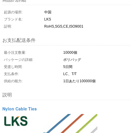
起源の場所:
中国
ブランド名:
LKS
証明:
RoHS,SGS,CE,ISO9001
お支払配送条件
最小注文数量:
10000個
パッケージの詳細:
ポリバッグ
受渡し時間:
5日間
支払条件:
LC、T/T
供給の能力:
1日あたり100000個
説明
Nylon Cable Ties