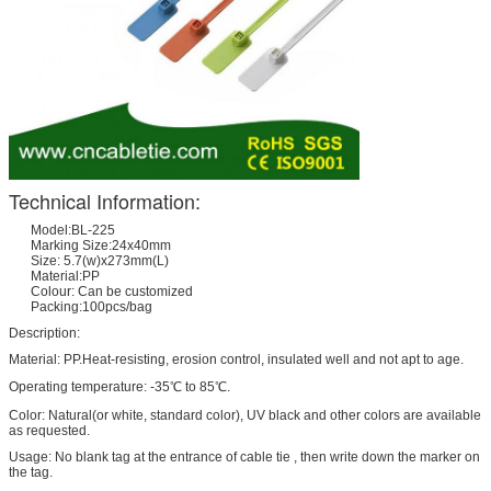
Technical Information:
Model:BL-225
Marking Size:24x40mm
Size: 5.7(w)x273mm(L)
Material:PP
Colour: Can be customized
Packing:100pcs/bag
Description:
Material: PP.Heat-resisting, erosion control, insulated well and not apt to age.
Operating temperature: -35℃ to 85℃.
Color: Natural(or white, standard color), UV black and other colors are available
as requested.
Usage: No blank tag at the entrance of cable tie , then write down the marker on
the tag.