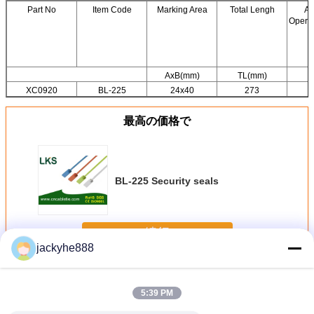
Part No
Item Code
Marking Area
Total Lengh
Av
Operat
AxB(mm)
TL(mm)
XC0920
BL-225
24x40
273
最高の価格で
BL-225 Security seals
続行
jackyhe888
Nylon Cable Ties
多く
5:39 PM