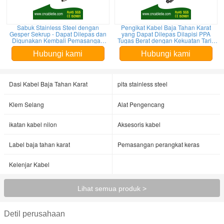
Sabuk Stainless Steel dengan
Pengikat Kabel Baja Tahan Karat
Gesper Sekrup - Dapat Dilepas dan
yang Dapat Dilepas Dilapisi PPA
Digunakan Kembali Pemasangan
Tugas Berat dengan Kekuatan Tarik
Cepat untuk Petrokimia dan
2000N dan Ketahanan UV
Pengolahan Makanan
Hubungi kami
Hubungi kami
Dasi Kabel Baja Tahan Karat
pita stainless steel
Klem Selang
Alat Pengencang
ikatan kabel nilon
Aksesoris kabel
Label baja tahan karat
Pemasangan perangkat keras
Kelenjar Kabel
Lihat semua produk >
Detil perusahaan