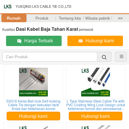
YUEQING LKS CABLE TIE CO.,LTD
Rumah
Produk
Tentang kita
Wisata pabrik
>>
Dasi Kabel Baja Tahan Karat
Kualitas
pemasok
Harga Terbaik
Hubungi kami
SS316 Kelas Ball-lock Self-locking
L Type Stainless Steel Cable Tie with
Cable Tie dengan kekuatan tarik
PVC Coating Wing Lock Design untuk
tinggi dan ketahanan korosi
ketahanan korosi dan pemasangan
cepat yang mudah
Hubungi kami
Hubungi kami