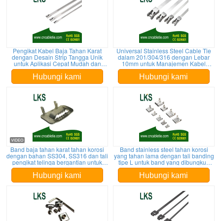
Pengikat Kabel Baja Tahan Karat
Universal Stainless Steel Cable Tie
dengan Desain Strip Tangga Unik
dalam 201/304/316 dengan Lebar
untuk Aplikasi Cepat Mudah dan
10mm untuk Manajemen Kabel
Kemampuan Diameter Bundel Besar
Serbaguna dan Bundling
Hubungi kami
Hubungi kami
Band baja tahan karat tahan korosi
Band stainless steel tahan korosi
dengan bahan SS304, SS316 dan tali
yang tahan lama dengan tali banding
pengikat telinga bergantian untuk
tipe L untuk band yang dibungkus
pengikat dan pembungkus
tunggal atau ganda Konfigurasi band
yang cocok dengan berbagai kontur
Hubungi kami
Hubungi kami
dan bentuk