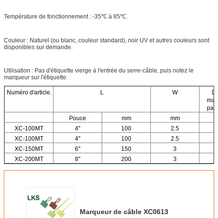
Température de fonctionnement : -35℃ à 85℃.
Couleur : Naturel (ou blanc, couleur standard), noir UV et autres couleurs sont
disponibles sur demande.
Utilisation : Pas d'étiquette vierge à l'entrée du serre-câble, puis notez le
marqueur sur l'étiquette.
Numéro d'article.
L
W
Di
max
paq
Pouce
mm
mm
XC-100MT
4''
100
2.5
XC-100MT
4''
100
2.5
XC-150MT
6''
150
3
XC-200MT
8''
200
3
Marqueur de câble XC0613