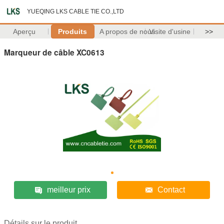
YUEQING LKS CABLE TIE CO.,LTD
Aperçu
Produits
A propos de nous
Visite d'usine
>>
Marqueur de câble XC0613
meilleur prix
Contact
Détails sur le produit