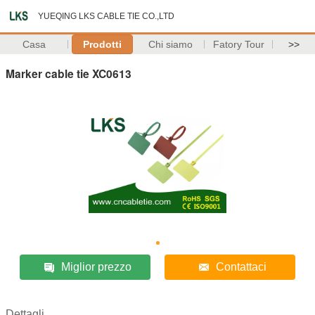
YUEQING LKS CABLE TIE CO.,LTD
Casa
Prodotti
Chi siamo
Fatory Tour
>>
Marker cable tie XC0613
Miglior prezzo
Contattaci
Dettagli