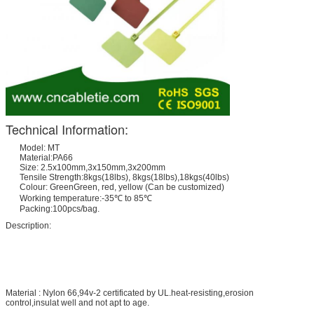
Technical Information:
Model: MT
Material:PA66
Size: 2.5x100mm,3x150mm,3x200mm
Tensile Strength:8kgs(18lbs), 8kgs(18lbs),18kgs(40lbs)
Colour: GreenGreen, red, yellow (Can be customized)
Working temperature:-35℃ to 85℃
Packing:100pcs/bag.
Description:
Material : Nylon 66,94v-2 certificated by UL.heat-resisting,erosion
control,insulat well and not apt to age.