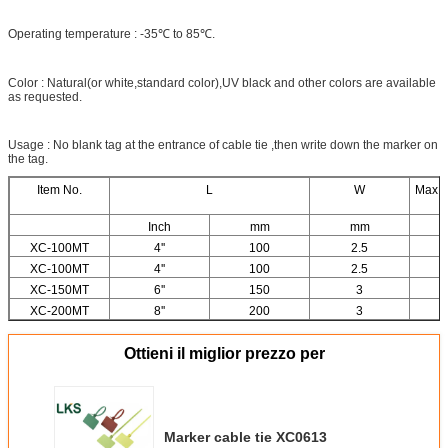
Operating temperature : -35℃ to 85℃.
Color : Natural(or white,standard color),UV black and other colors are available
as requested.
Usage : No blank tag at the entrance of cable tie ,then write down the marker on
the tag.
Item No.
L
W
Max B
Inch
mm
mm
XC-100MT
4''
100
2.5
XC-100MT
4''
100
2.5
XC-150MT
6''
150
3
XC-200MT
8''
200
3
Ottieni il miglior prezzo per
Marker cable tie XC0613