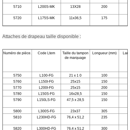
5710
L200S-MK
13X28
200
5720
L175S-MK
11x36,5
175
Attaches de drapeau taille disponible :
Numéro de pièce.
Code Ltem
Taille du tampon
Longueur (mm)
Larg
de marquage
5750
L100-FG
21 x 1 0
100
5760
L150I-FG
25x15
150
5770
L200I-FG
25x15
200
5780
L150S-FG
16x28,5
150
5790
L150LS-FG
47,5 x 28,5
150
5800
L300S-FG
23x37
305
5810
L230HD-FG
76,4 x 51,2
235
5820
L300HD-FG
76,4 x 51,2
300