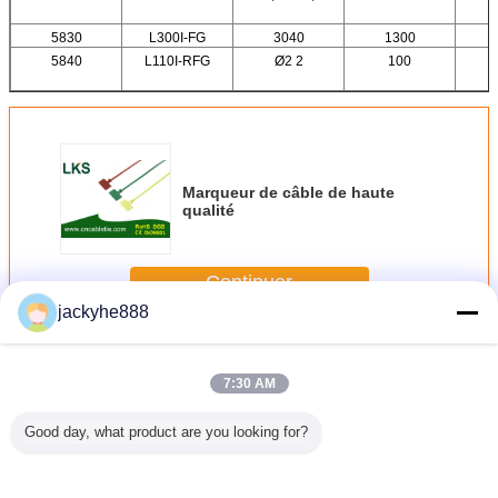
5830
L300I-FG
3040
1300
5840
L110I-RFG
Ø2 2
100
Marqueur de câble de haute
qualité
Continuer
jackyhe888
Attaches de câble en nylon
Plus
7:30 AM
Good day, what product are you looking for?
ux de
Marqueur de
BTC-300TL
Marqueur de
Sceau
rité
câble de haute
Sceaux de
câble XC0613
sécurité