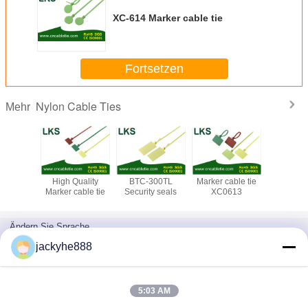
XC-614 Marker cable tie
Fortsetzen
Nylon Cable Ties
Mehr
Security
High Quality
BTC-300TL
Marker cable tie
Security
CL-300
Marker cable tie
Security seals
XC0613
XC06
Ändern Sie Sprache
German
jackyhe888
5:03 AM