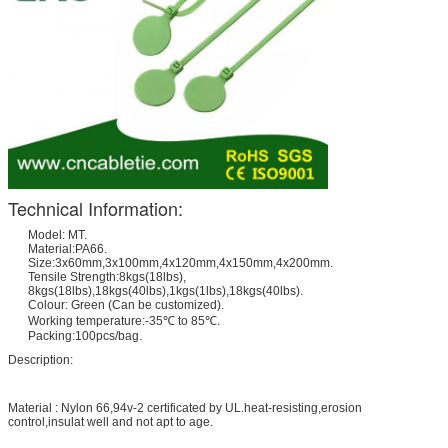
Technical Information:
Model: MT.
Material:PA66.
Size:3x60mm,3x100mm,4x120mm,4x150mm,4x200mm.
Tensile Strength:8kgs(18lbs),
8kgs(18lbs),18kgs(40lbs),1kgs(1lbs),18kgs(40lbs).
Colour: Green (Can be customized).
Working temperature:-35℃ to 85℃.
Packing:100pcs/bag.
Description:
Material : Nylon 66,94v-2 certificated by UL.heat-resisting,erosion
control,insulat well and not apt to age.