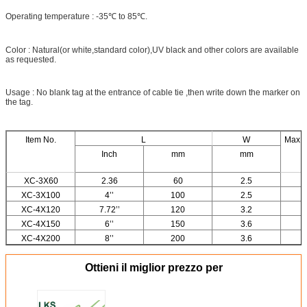
Operating temperature : -35℃ to 85℃.
Color : Natural(or white,standard color),UV black and other colors are available
as requested.
Usage : No blank tag at the entrance of cable tie ,then write down the marker on
the tag.
Item No.
L
W
Max B
Inch
mm
mm
XC-3X60
2.36
60
2.5
XC-3X100
4’’
100
2.5
XC-4X120
7.72’’
120
3.2
XC-4X150
6’’
150
3.6
XC-4X200
8’’
200
3.6
Ottieni il miglior prezzo per