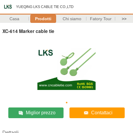
YUEQING LKS CABLE TIE CO.,LTD
Casa
Prodotti
Chi siamo
Fatory Tour
>>
XC-614 Marker cable tie
Miglior prezzo
Contattaci
Dettagli