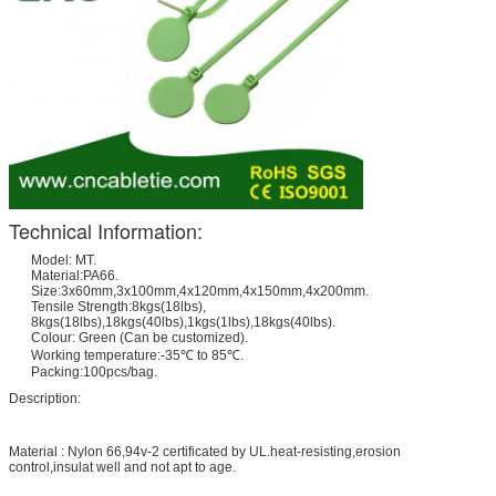
Technical Information:
Model: MT.
Material:PA66.
Size:3x60mm,3x100mm,4x120mm,4x150mm,4x200mm.
Tensile Strength:8kgs(18lbs),
8kgs(18lbs),18kgs(40lbs),1kgs(1lbs),18kgs(40lbs).
Colour: Green (Can be customized).
Working temperature:-35℃ to 85℃.
Packing:100pcs/bag.
Description:
Material : Nylon 66,94v-2 certificated by UL.heat-resisting,erosion
control,insulat well and not apt to age.