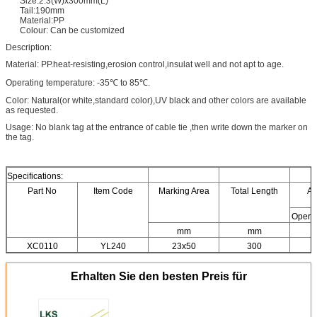
Size:2.3(W)x300mm(L)
Tail:190mm
Material:PP
Colour: Can be customized
Description:
Material: PP.heat-resisting,erosion control,insulat well and not apt to age.
Operating temperature: -35℃ to 85℃.
Color: Natural(or white,standard color),UV black and other colors are available
as requested.
Usage: No blank tag at the entrance of cable tie ,then write down the marker on
the tag.
Specifications:
Part No
Item Code
Marking Area
Total Length
Av
Operat
mm
mm
XC0110
YL240
23x50
300
Erhalten Sie den besten Preis für