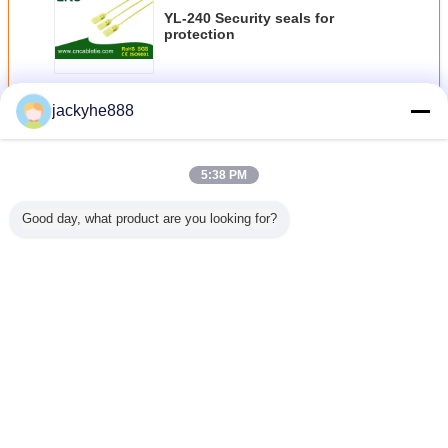
YL-240 Security seals for
protection
Fortsetzen
jackyhe888
Nylon Cable Ties
Mehr
5:38 PM
Good day, what product are you looking for?
Security
High Quality
BTC-300TL
Marker cable tie
Security
CL-300
Marker cable tie
Security seals
XC0613
XC06
Ändern Sie Sprache
German