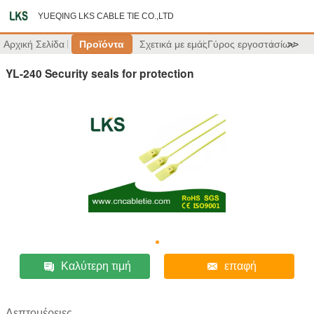
YUEQING LKS CABLE TIE CO.,LTD
Αρχική Σελίδα
Προϊόντα
Σχετικά με εμάς
Γύρος εργοστασίων
>>
YL-240 Security seals for protection
Καλύτερη τιμή
επαφή
Λεπτομέρειες