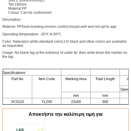
Size:2.3(W)x300mm(L)
Tail:190mm
Material:PP
Colour: Can be customized
Description:
Material: PP.heat-resisting,erosion control,insulat well and not apt to age.
Operating temperature: -35℃ to 85℃.
Color: Natural(or white,standard color),UV black and other colors are available
as requested.
Usage: No blank tag at the entrance of cable tie ,then write down the marker on
the tag.
Specifications:
Part No
Item Code
Marking Area
Total Length
Av
Operat
mm
mm
XC0110
YL240
23x50
300
Αποκτήστε την καλύτερη τιμή για