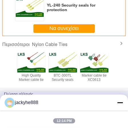
YL-240 Security seals for
protection
Να συνεχίσει
Nylon Cable Ties
Περισσότεροι
Security
High Quality
BTC-300TL
Marker cable tie
Security
CL-300
Marker cable tie
Security seals
XC0613
XC06
Γλώσσα αλλαγής
Greek
jackyhe888
12:14 PM