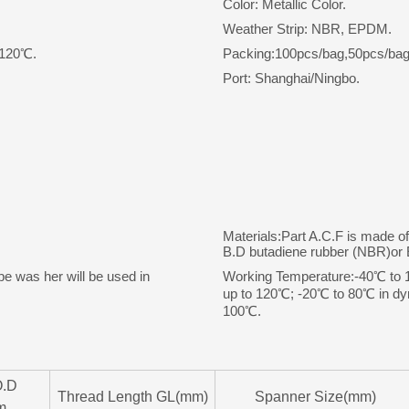
Color: Metallic Color.
Weather Strip: NBR, EPDM.
 120℃.
Packing:100pcs/bag,50pcs/bag
Port: Shanghai/Ningbo.
Materials:Part A.C.F is made o
B.D butadiene rubber (NBR)o
pe was her will be used in
Working Temperature:-40℃ to 10
up to 120℃; -20℃ to 80℃ in dyn
100℃.
O.D
Thread Length GL(mm)
Spanner Size(mm)
m