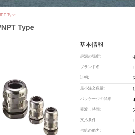
/NPT Type
G/NPT Type
基本情報
起源の場所:
ブランド名:
証明:
R
最小注文数量:
1
パッケージの詳細:
受渡し時間:
支払条件:
供給の能力: