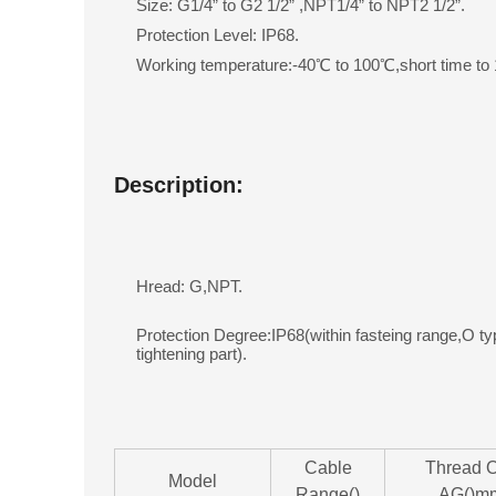
Size: G1/4” to G2 1/2” ,NPT1/4” to NPT2 1/2”.
Protection Level: IP68.
Working temperature:-40℃ to 100℃,short time to
Description:
Hread: G,NPT.
Protection Degree:IP68(within fasteing range,O ty
tightening part).
Cable
Thread 
Model
Range()
AG()m