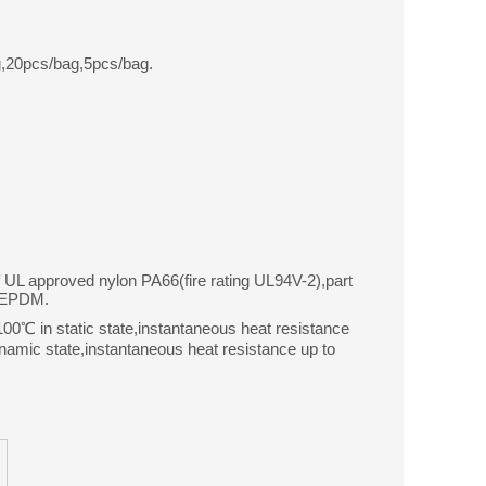
,20pcs/bag,5pcs/bag.
f UL approved nylon PA66(fire rating UL94V-2),part
r EPDM.
0℃ in static state,instantaneous heat resistance
amic state,instantaneous heat resistance up to