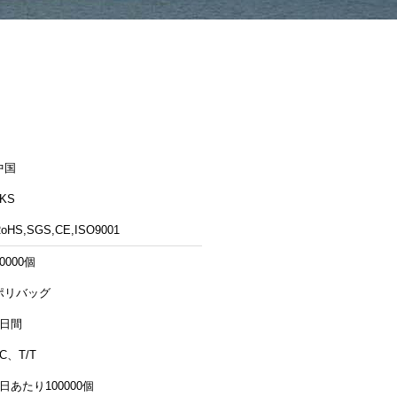
中国
LKS
oHS,SGS,CE,ISO9001
0000個
ポリバッグ
5日間
LC、T/T
1日あたり100000個