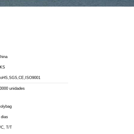
hina
LKS
oHS,SGS,CE,ISO9001
0000 unidades
olybag
 dias
/C, T/T