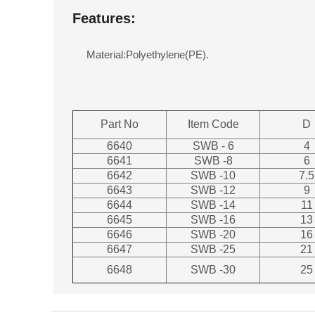
Features:
Material:Polyethylene(PE).
Part No
Item Code
D
6640
SWB - 6
4
6641
SWB -8
6
6642
SWB -10
7.5
6643
SWB -12
9
6644
SWB -14
11
6645
SWB -16
13
6646
SWB -20
16
6647
SWB -25
21
6648
SWB -30
25