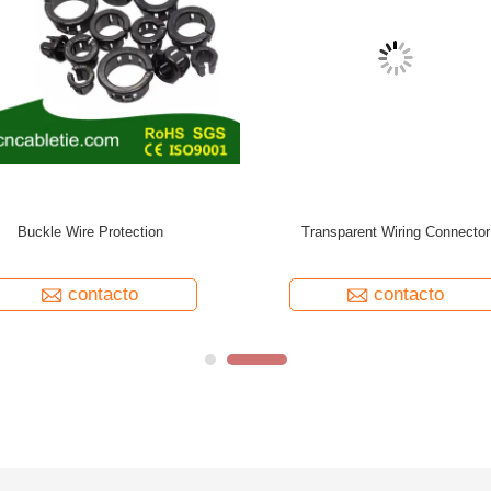
Custom Cable Tie Mount
White wiring duct
contacto
contacto