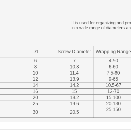
It is used for organizing and pr
in a wide range of diameters and
D1
Screw Diameter
Wrapping Range
6
7
4-50
8
10.8
6-60
10
11.4
7.5-60
12
13.9
9-65
14
14.2
10.5-67
16
15
12-70
20
18.2
15-100
25
19.6
20-130
25-150
30
20.5