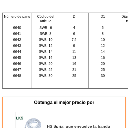
Número de parte
Código del
D
D1
Diám
artículo
t
6640
SWB - 6
4
6
6641
SWB -8
6
8
6642
SWB -10
7,5
10
6643
SWB -12
9
12
6644
SWB -14
11
14
6645
SWB -16
13
16
6646
SWB -20
16
20
6647
SWB -25
21
25
6648
SWB -30
25
30
Obtenga el mejor precio por
HS Sprial que envuelve la banda