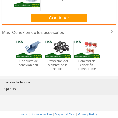
Continuar
Conexión de los accesorios
Más
ial que
Conducto de
Protección del
Conector de
Conduc
lve la
conexión azul
alambre de la
conexión
cableado 
nda
hebilla
transparente
decora
Cambie la lengua
Spanish
Inicio
|
Sobre nosotros
|
Mapa del Sitio
|
Privacy Policy