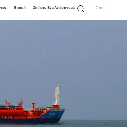
Greek
γχος
Επαφή
Ζητήστε Ένα Απόσπασμα