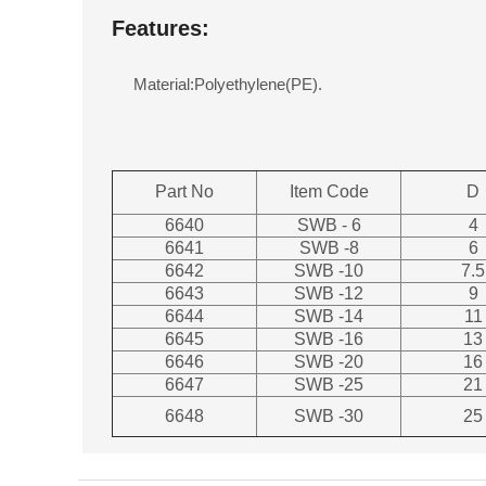
Features:
Material:Polyethylene(PE).
Part No
Item Code
D
6640
SWB - 6
4
6641
SWB -8
6
6642
SWB -10
7.5
6643
SWB -12
9
6644
SWB -14
11
6645
SWB -16
13
6646
SWB -20
16
6647
SWB -25
21
6648
SWB -30
25