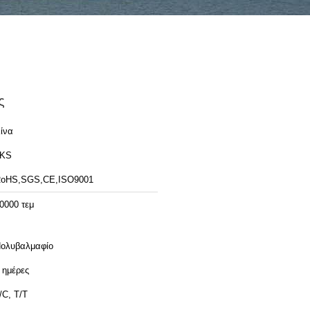
ς
ίνα
LKS
oHS,SGS,CE,ISO9001
0000 τεμ
ολυβαλμαφίο
 ημέρες
/C, T/T