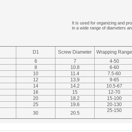
It is used for organizing and pr
in a wide range of diameters and
D1
Screw Diameter
Wrapping Range
6
7
4-50
8
10.8
6-60
10
11.4
7.5-60
12
13.9
9-65
14
14.2
10.5-67
16
15
12-70
20
18.2
15-100
25
19.6
20-130
25-150
30
20.5