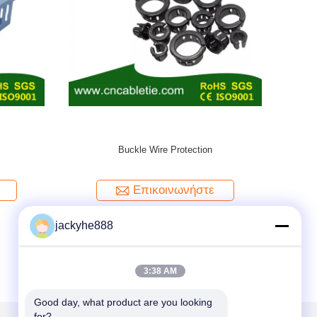
TS-Sprial wrapping band
W
Επικοινωνήστε
jackyhe888
3:38 AM
Good day, what product are you looking 
for?