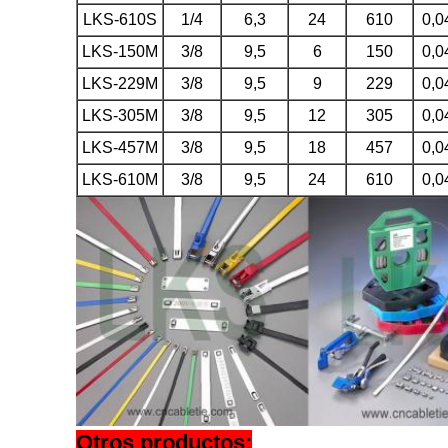
LKS-610S
1/4
6,3
24
610
0,0
LKS-150M
3/8
9,5
6
150
0,0
LKS-229M
3/8
9,5
9
229
0,0
LKS-305M
3/8
9,5
12
305
0,0
LKS-457M
3/8
9,5
18
457
0,0
LKS-610M
3/8
9,5
24
610
0,0
Otros productos: