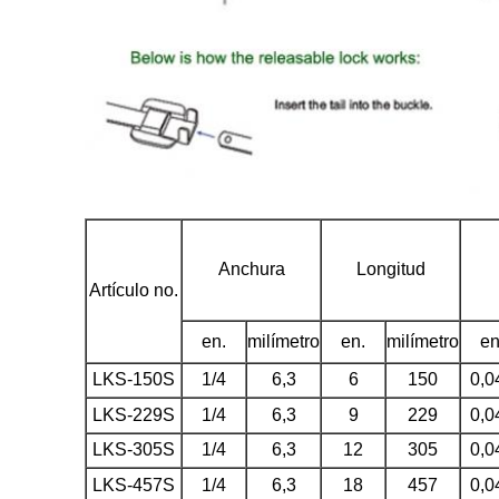
Anchura
Longitud
Artículo no.
en.
milímetro
en.
milímetro
en
LKS-150S
1/4
6,3
6
150
0,0
LKS-229S
1/4
6,3
9
229
0,0
LKS-305S
1/4
6,3
12
305
0,0
LKS-457S
1/4
6,3
18
457
0,0