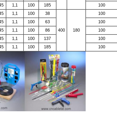
45
1,1
100
185
100
45
1,1
100
38
100
45
1,1
100
63
100
45
1,1
100
86
400
180
100
45
1,1
100
137
100
45
1,1
100
185
100