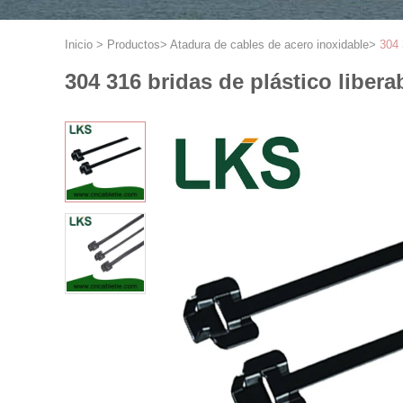
Inicio
>
Productos
>
Atadura de cables de acero inoxidable
>
304 
304 316 bridas de plástico liber