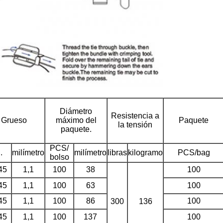
Diámetro
Resistencia a
Grueso
máximo del
Paquete
la tensión
paquete.
PCS/
.
milímetro
milímetro
libras
kilogramo
PCS/bag
bolso
45
1,1
100
38
100
45
1,1
100
63
100
45
1,1
100
86
100
300
136
45
1,1
100
137
100