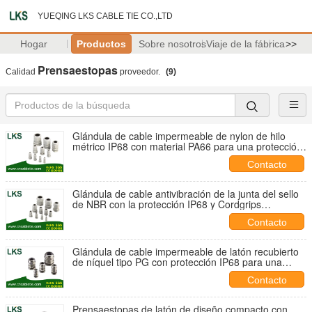
YUEQING LKS CABLE TIE CO.,LTD
Hogar
Productos
Sobre nosotros
Viaje de la fábrica
>>
Prensaestopas
Calidad
proveedor.
(9)
Glándula de cable impermeable de nylon de hilo
métrico IP68 con material PA66 para una protección
segura del cable
Contacto
Glándula de cable antivibración de la junta del sello
de NBR con la protección IP68 y Cordgrips
impermeables
Contacto
Glándula de cable impermeable de latón recubierto
de níquel tipo PG con protección IP68 para una
gestión segura del cable
Contacto
Prensaestopas de latón de diseño compacto con