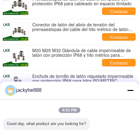
protección IP68 para cableado en espacio limitado
Contacto
Conector de latón del alivio de tensión del
prensaestopas del cable del hilo métrico de latón
IP68 para el cableado eléctrico industrial
Contacto
M20 M25 M32 Glándula de cable impermeable de
latón con protección IP68 y hilo métrico para
inversores solares
Contacto
Enchufe de tornillo de latón niquelado impermeable
con protección IP68 para hilos PG/METRIC
Contacto
jackyhe888
Tapón roscado impermeable redondo de nailon con
clasificación IP68 y rosca métrica para entrada de
cables eléctricos
6:01 PM
Contacto
Good day, what product are you looking for?
Glándula del cable espiral de latón Tipo PG/METRIC