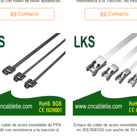
16 con rodillo de bolas autoblocantes
Resistencia a la Tracción, No Inf
ero inoxidable recubierto de negro
Excelente Resistencia a la Corrosi
Industrial
Contacto
Contacto
e cable de acero inoxidable de PPA
Enlace de cable de acero inoxidable
ido con resistencia a la tracción de
en 201/304/316 con ancho de 10
0N y resistencia a los rayos UV
gestión y agrupación versátil de