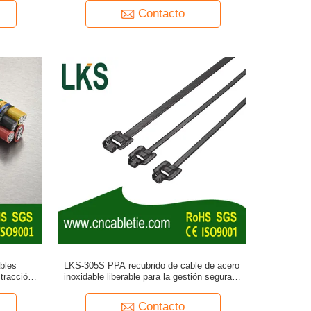
diámetros de haz grandes
Contacto
bles
LKS-305S PPA recubrido de cable de acero
tracción y
inoxidable liberable para la gestión segura y
duradera de cables
Contacto