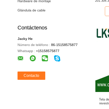
201.304.3
Hardware de montaje
de ac
Glándula de cable
Contáctenos
Jacky He
Número de teléfono :
86-15158575877
Whatsapp :
+15158575877
Contacto
Tela d
revest
200