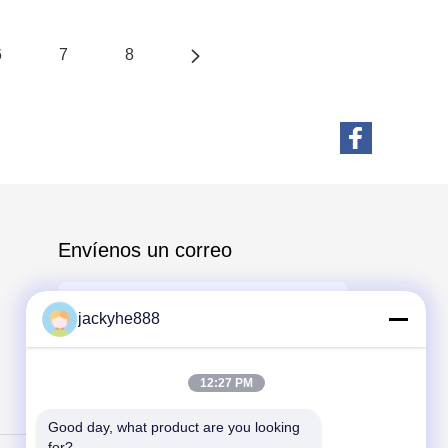
6
7
8
Envíenos un correo
jackyhe888
12:27 PM
Send
Good day, what product are you looking 
for?