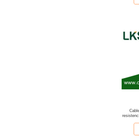
Cable
resistenc
tracción 