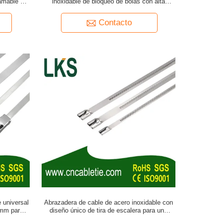
lamable y
inoxidable de bloqueo de bolas con alta
ón para Uso
resistencia a la tracción y resistencia a la
corrosión
Contacto
 universal
Abrazadera de cable de acero inoxidable con
 mm para
diseño único de tira de escalera para una
 cables
aplicación rápida y fácil y capacidad para