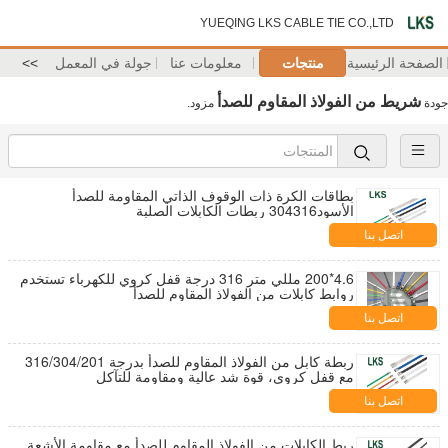
YUEQING LKS CABLE TIE CO.,LTD
الصفحة الرئيسية
منتجات
معلومات عنا
جولة في المعمل
>>
شريط من الفولاذ المقاوم للصدأ
جودة
مزود.
بطاقات الكرة ذات الوقوف الذاتي المقاومة للصدأ
الأسود304316 ربطات الكابلات الصلبة
اتصل بنا
4.6*200 مللي متر 316 درجة قفل كروي للكهرباء تستخدم
روابط كابلات من الفولاذ المقاوم للصدأ
اتصل بنا
ربطة كابل من الفولاذ المقاوم للصدأ بدرجة 316/304/201
مع قفل كروي، قوة شد عالية ومقاومة للتآكل
اتصل بنا
ربط الكابلات من الفولاذ المقاوم للصدأ مع مقاومة الأشعة