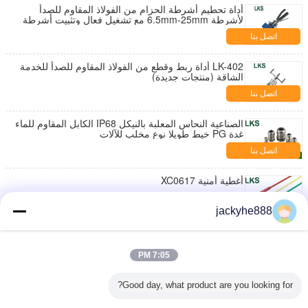
أداة تحطيم أشرطة الحزام من الفولاذ المقاوم للصدأ
لأشرطة 6.5mm-25mm مع تشغيل فعال وتثبيت أشرطة
خفيفة
اتصل بنا
LK-402 أداة ربط وقطع من الفولاذ المقاوم للصدأ للخدمة
الشاقة (منتجات جديدة)
اتصل بنا
الصناعية النحاس المعلبة بالنيكل IP68 الكابل المقاوم للماء
غدة PG خيط طويلا نوع مخلب للآلات
اتصل بنا
أغطية أمنية XC0617
اتصل بنا
jackyhe888
BL-225 الأختام الأمنية
7:05 PM
اتصل بنا
Good day, what product are you looking for?
أغطية أمنية مخصصة CL-300