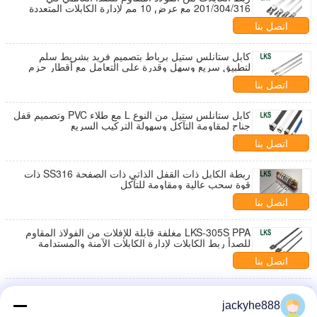
201/304/316 مع عرض 10 مم لإدارة الكابلات المتعددة
الاستخدامات وتجميعها
اتصل بنا
كابل ستانلس ستيل برباط بتصميم فريد بشريط سلم
لتطبيق سريع وسهل وقدرة على التعامل مع أقطار حزم
كبيرة
اتصل بنا
كابل ستانلس ستيل من النوع L مع طلاء PVC وتصميم قفل
جناح لمقاومة التآكل وسهولة التركيب السريع
اتصل بنا
ربطة الكابل ذات القفل الذاتي ذات الصفحة SS316 ذات
قوة سحب عالية ومقاومة للتآكل
اتصل بنا
LKS-305S PPA مغلفة قابلة للإفلات من الفولاذ المقاوم
للصدأ ربط الكابلات لإدارة الكابلات الآمنة والمستدامة
اتصل بنا
ربطة كابل من الفولاذ المقاوم للصدأ متعددة الاستخدامات
مع مقاومة للتآكل، وقوة شد عالية، ونطاق درجة حرارة
jackyhe888
واسع للتثبيت الآمن