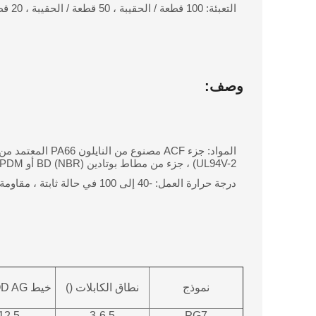
التعبئة: 100 قطعة / الحقيبة ، 50 قطعة / الحقيبة ، 20 قطعة / الحقيبة ، 5 قطعة / الحقيبة.
وصف:
UL94V-2) ، جزء من مطاط بوتادين BD (NBR) أو EPDM.
درجة حرارة العمل: -40 إلى 100 في حالة ثابتة ، مقاومة لحظية للحرارة تصل إلى 120 ℃
نموذج
نطاق الكابلات ()
خيط OD AG () مم
12.5
3-6.5
PG7