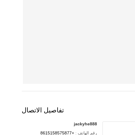
تفاصيل الاتصال
jackyhe888
رقم الهاتف :
+8615158575877