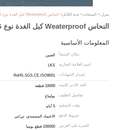
منزل
>
المنتجات
>
غدة الكابل
>
النحاس Weaterproof كبل الغدة نوع PG (نوع مخلب قصير)
النحاس Weaterproof كبل الغدة نوع PG (نوع مخلب قصير)
المعلومات الأساسية
مكان المنشأ:
الصين
اسم العلامة التجارية:
LKS
إصدار الشهادات:
RoHS,SGS,CE,ISO9001
الحد الأدنى لكمية:
10000 قطعة
تفاصيل التغليف:
بوليباغ
وقت التسليم:
5 أيام
شروط الدفع:
الاعتماد المستندي، تي/تي
القدرة على العرض:
100000 قطع يوميا