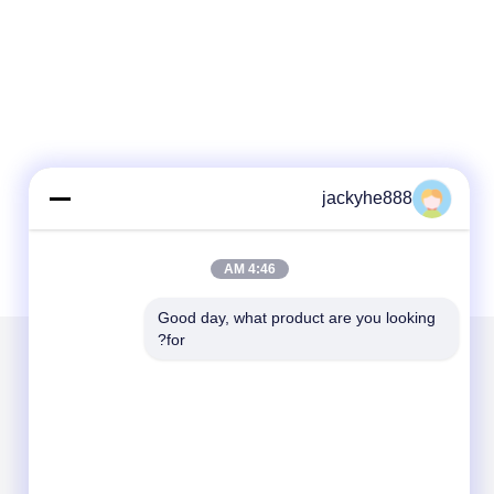
jackyhe888
4:46 AM
Good day, what product are you looking 
for?
الاقسام
حول نا
الفولاذ المقاوم للصدأ كابل التعادل
غير القابل للصدأ الفرقة الصلب