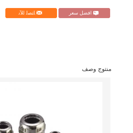
افضل سعر
ﺎﺘﺼﻟ ﺍﻶﻧ
منتوج وصف