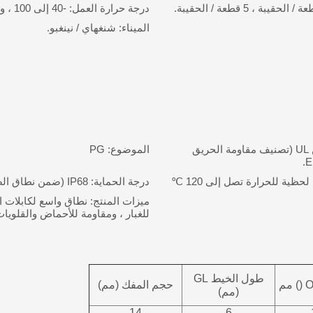
درجة حرارة العمل: -40 إلى 100 ، وقت قصير إلى 120 ℃.
الميناء: شنغهاي / نينغبو.
المواد: جزء ACF مصنوع من النايلون PA66 المعتمد من UL (تصنيف مقاومة الحريق
الموضوع: PG
درجة الحماية: IP68 (ضمن نطاق الصيام ، كان نوع O سيتم استخدامه في جزء الشد)
ميزات المنتج: نطاق واسع لكابلات ال
للغبار ، ومقاومة للأحماض والقلويات
طول الخيط GL
حجم المفك (مم)
(مم)
14
6