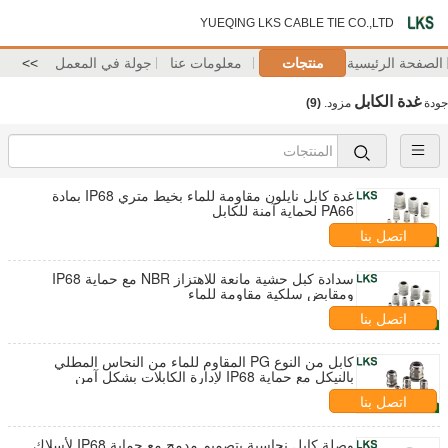
YUEQING LKS CABLE TIE CO.,LTD
الصفحة الرئيسية
منتجات
معلومات عنا
جولة في المعمل
>>
غدة الكابل
جودة
مزود.
(9)
غدة كابل نايلون مقاومة للماء بخيط متري IP68 بمادة
PA66 لحماية آمنة للكابل
اتصل بنا
سدادة كبل حشية مانعة للاهتزاز NBR مع حماية IP68
ومقابض سلكية مقاومة للماء
اتصل بنا
كابل من النوع PG المقاوم للماء من النحاس المطلي
بالنيكل مع حماية IP68 لإدارة الكابلات بشكل آمن
اتصل بنا
وصلة كابل نحاسية بتصميم مدمج مع حماية IP68 لأسلاك