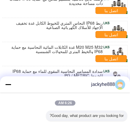
ذات مساحة محدودة
اتصل بنا
ربط IP68 النحاس المتري للخيوط الكابل غدة تخفيف
الإجهاد للأسلاك الكهربائية الصناعية
اتصل بنا
M20 M25 M32 غدة الكابلات المائية النحاسية مع حماية
IP68 والخيط المتري للمحولات الشمسية
اتصل بنا
سدادة المسامير النحاسية المقوى للماء مع حماية IP68
للخيوط PG / METRIC
اتصل بنا
jackyhe888
سدادة المسمار المقاومة للماء من النيلون المستديرة مع
تصنيف IP68 والخيط المترق لمدخل الكابلات الكهربائية
6:26 AM
اتصل بنا
Good day, what product are you looking for?
غدة الكابلات النحاسية الحلزونية من النوع PG/METRIC