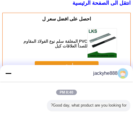
انتقل الى الصفحة الرئيسية
احصل على افضل سعر ل
PVC المغلفة سلم نوع الفولاذ المقاوم
للصدأ العلاقات كبل
استمر
jackyhe888
الفولاذ المقاوم للصدأ كابل التعادل
أكثر
8:40 PM
Good day, what product are you looking for?
 العلاقات
غدة كبل نحاسية
برغي نحاسي مقاوم
نايلون جولة برغي
ملحومة كاب
سوداء غير
مقاومة للماء نوع
للماء نوع PG /
ماء التوصيل PG /
المقاوم ل
لصدأ الذاتي
PG (نوع مخلب
METRIC (دائري أو
METRIC نوع
المطلي 
رة الدوارة
طويل)
مسدس)
stainless201،