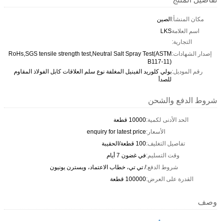
مكان المنشأ:
الصين
اسم العلامة
LKS
التجارية:
إصدار الشهادات:
RoHs,SGS tensile strength test,Neutral Salt Spray Test(ASTM
B117-11)
رقم الموديل:
بولي كلوريد الفينيل المغلفة نوع سلم العلاقات كابل الفولاذ المقاوم
للصدأ
شروط الدفع والشحن
الحد الأدنى لكمية:
10000 قطعة
الأسعار:
enquiry for latest price
تفاصيل التغليف:
100 قطعة/الحقيبة
وقت التسليم:
في غضون 7 أيام
شروط الدفع:
/ تي تي، خطاب الاعتماد، ويسترن يونيون
القدرة على العرض:
100000 قطعة
وصف