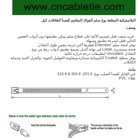
البلاستيكية المغلفة نوع سلم الفولاذ المقاوم للصدأ العلاقات كبل
وصف:
. فريد متعدد قفل تصميم الآلية على قطاع سلم يمكن تطبيقها دون أدوات العقص.
الذاتي قفل لسرعة تطبيق وسهلة.
توفر فتحة سلم .Extended قطرها أكبر حزمة بنفس طول التعادل.
فتحة مستديرة .Large في نهاية الذيل يسمح تطبيق أدوات ربط من نوع.
التعادل .Uncoated لتطبيقات درجة حرارة عالية.
يوفر سطح .Coated الكيميائية ممتازة ومقاومة العوامل الجوية، والعزل الجيد وحماية
الكابلات.
مادة:
غير القابل للصدأ الصلب نوع: # 201، # 304 & # 316.
طلاء: PVC.