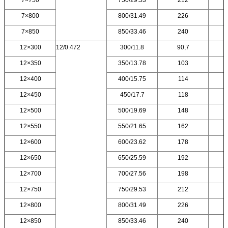
7×750
750/29.53
212
7×800
800/31.49
226
7×850
850/33.46
240
12×300
12/0.472
300/11.8
90,7
12×350
350/13.78
103
12×400
400/15.75
114
12×450
450/17.7
118
12×500
500/19.69
148
12×550
550/21.65
162
12×600
600/23.62
178
12×650
650/25.59
192
12×700
700/27.56
198
12×750
750/29.53
212
12×800
800/31.49
226
12×850
850/33.46
240