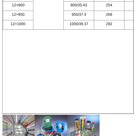
12×900
900/35.43
254
12×950
950/37.4
268
12×1000
1000/39.37
282