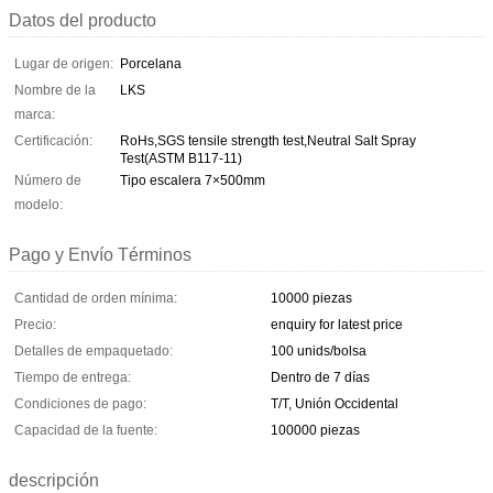
Datos del producto
Lugar de origen:
Porcelana
Nombre de la
LKS
marca:
Certificación:
RoHs,SGS tensile strength test,Neutral Salt Spray
Test(ASTM B117-11)
Número de
Tipo escalera 7×500mm
modelo:
Pago y Envío Términos
Cantidad de orden mínima:
10000 piezas
Precio:
enquiry for latest price
Detalles de empaquetado:
100 unids/bolsa
Tiempo de entrega:
Dentro de 7 días
Condiciones de pago:
T/T, Unión Occidental
Capacidad de la fuente:
100000 piezas
descripción