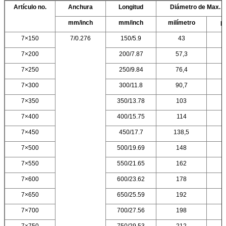
Artículo no.
Anchura
Longitud
Diámetro de Max. B
mm/inch
mm/inch
milímetro
p
7×150
7/0.276
150/5.9
43
7×200
200/7.87
57,3
7×250
250/9.84
76,4
7×300
300/11.8
90,7
7×350
350/13.78
103
7×400
400/15.75
114
7×450
450/17.7
138,5
7×500
500/19.69
148
7×550
550/21.65
162
7×600
600/23.62
178
7×650
650/25.59
192
7×700
700/27.56
198