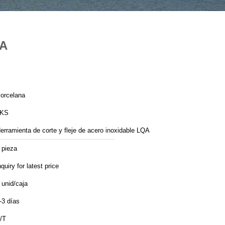
QA
orcelana
LKS
erramienta de corte y fleje de acero inoxidable LQA
 pieza
nquiry for latest price
 unid/caja
-3 días
/T