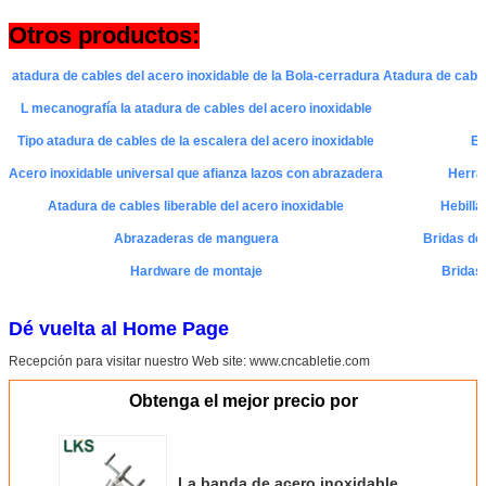
Otros productos:
atadura de cables del acero inoxidable de la Bola-cerradura
Atadura de cable
L mecanografía la atadura de cables del acero inoxidable
B
Tipo atadura de cables de la escalera del acero inoxidable
Et
Acero inoxidable universal que afianza lazos con abrazadera
Herram
Atadura de cables liberable del acero inoxidable
Hebilla
Abrazaderas de manguera
Bridas de 
Hardware de montaje
Bridas 
Dé vuelta al Home Page
Recepción para visitar nuestro Web site: www.cncabletie.com
Obtenga el mejor precio por
La banda de acero inoxidable