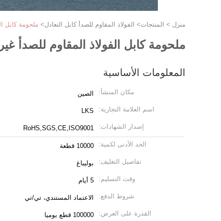
منزل
>
المنتجات
>
الفولاذ المقاوم للصدأ كابل التعادل
>
ملحومة كابل ال
ملحومة كابل الفولاذ المقاوم للصدأ غير
المعلومات الأساسية
مكان المنشأ:
الصين
اسم العلامة التجارية:
LKS
إصدار الشهادات:
RoHS,SGS,CE,ISO9001
الحد الأدنى لكمية:
10000 قطعة
تفاصيل التغليف:
بوليباغ
وقت التسليم:
5 أيام
شروط الدفع:
الاعتماد المستندي، تي/تي
القدرة على العرض:
100000 قطع يوميا