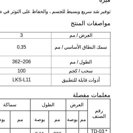
توفير شد سريع وبسيط للجسم ، والحفاظ على التوتر في ظل ا
مواصفات المنتج
العرض / مم
3
سمك النطاق الأساسي / مم
0.35
362
~
206
الطول / مم
سحب / كجم
100
LKS-L11
أدوات قابلة للتطبيق
معلمات مفصلة
العرض
الطول
سماكة
رقم
الصنف
مم
بوصة
مم
بوصة
مم
بو
TD-03 *