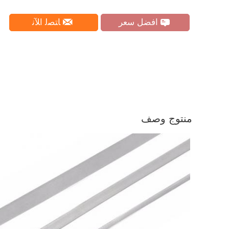
افضل سعر
ﺎﺘﺼﻟ ﺍﻶﻧ
منتوج وصف