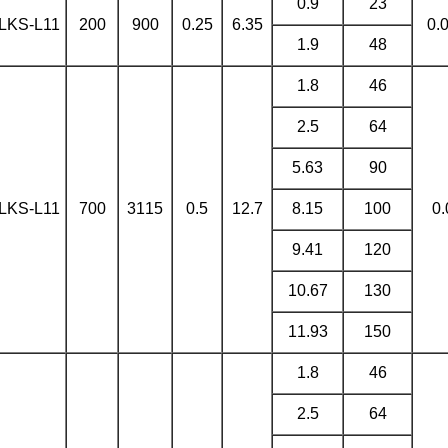
0.9
23
LKS-L11
200
900
0.25
6.35
0.
1.9
48
1.8
46
2.5
64
5.63
90
LKS-L11
700
3115
0.5
12.7
8.15
100
0.
9.41
120
10.67
130
11.93
150
1.8
46
2.5
64