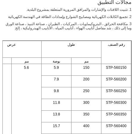
مجالات التطبيق
1. تثبيت اللافتات والإشارات والمرافق المرورية المتعلقة بمشروع البلدية.
2. تجميع الكابلات الكهربائية ومصابيح الشوارع وإمدادات الطاقة في الهندسة الكهربائية
3. مكافحة الحرائق ، البتروكيماويات ، المركبات ، الطيران ، صناعة النبيذ ، صناعة الورق
وما إلى ذلك ، شد مفاصل أنابيب الهواء ، أنابيب المياه ، الأنابيب الهيدروليكية ، إلخ.
رقم الصنف.
طول
عرض
مم
بوصة
مم
ب
2
5.6
5.9
150
STP-560150
7.9
200
STP-560200
9.8
250
STP-560250
11.8
300
STP-560300
13.8
350
STP-560350
15.7
400
STP-560400