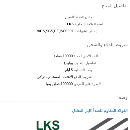
تفاصيل المنتج
مكان المنشأ:
الصين
اسم العلامة التجارية:
LKS
إصدار الشهادات:
RoHS,SGS,CE,ISO9001
شروط الدفع والشحن
الحد الأدنى لكمية:
10000 قطعة
تفاصيل التغليف:
بوليباغ
وقت التسليم:
5 أيام
شروط الدفع:
الاعتماد المستندي، تي/تي
القدرة على العرض:
100000 قطع يوميا
وصف
الفولاذ المقاوم للصدأ كابل التعادل