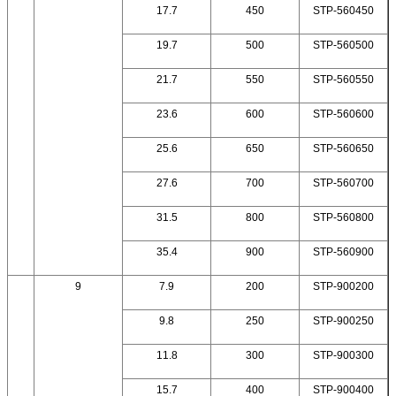
17.7
450
STP-560450
19.7
500
STP-560500
21.7
550
STP-560550
23.6
600
STP-560600
25.6
650
STP-560650
27.6
700
STP-560700
31.5
800
STP-560800
35.4
900
STP-560900
7
9
7.9
200
STP-900200
9.8
250
STP-900250
11.8
300
STP-900300
15.7
400
STP-900400