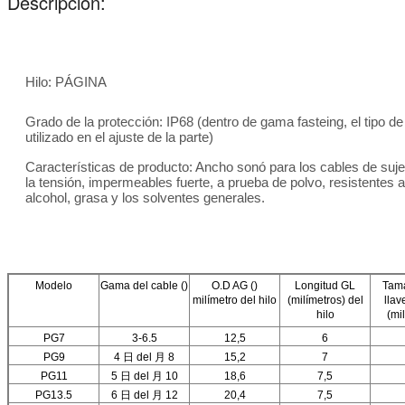
Descripción:
Hilo: PÁGINA
Grado de la protección: IP68 (dentro de gama fasteing, el tipo de
utilizado en el ajuste de la parte)
Características de producto: Ancho sonó para los cables de sujec
la tensión, impermeables fuerte, a prueba de polvo, resistentes al
alcohol, grasa y los solventes generales.
Modelo
Gama del cable ()
O.D AG ()
Longitud GL
Tama
milímetro del hilo
(milímetros) del
llav
hilo
(mi
PG7
3-6.5
12,5
6
PG9
4 日 del 月 8
15,2
7
PG11
5 日 del 月 10
18,6
7,5
PG13.5
6 日 del 月 12
20,4
7,5