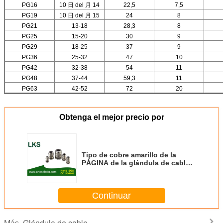
PG16
10 日 del 月 14
22,5
7,5
PG19
10 日 del 月 15
24
8
PG21
13-18
28,3
8
PG25
15-20
30
9
PG29
18-25
37
9
PG36
25-32
47
10
PG42
32-38
54
11
PG48
37-44
59,3
11
PG63
42-52
72
20
Obtenga el mejor precio por
Tipo de cobre amarillo de la
PÁGINA de la glándula de cable
de Weaterproof (tipo corto de la
garra)
Continuar
Glándula de cable