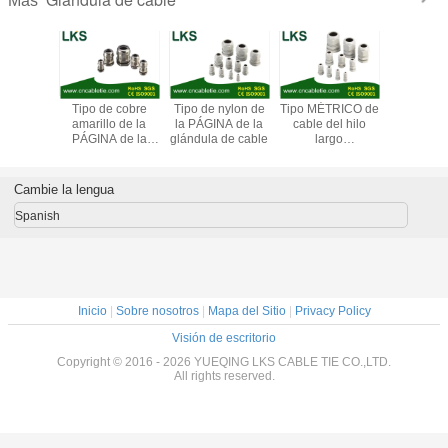
Más
ermeable
Tipo de cobre
Tipo de nylon de
Tipo MÉTRICO de
Tipo MÉ
 amarillo
amarillo de la
la PÁGINA de la
cable del hilo
impermea
ándula de
PÁGINA de la
glándula de cable
largo
cobre amar
TIC (tipo
glándula de cable
impermeable de
la glánd
la garra)
de Weaterproof
nylon de la
cable (tip
(tipo corto de la
glándula
de la g
Cambie la lengua
garra)
Spanish
Inicio
|
Sobre nosotros
|
Mapa del Sitio
|
Privacy Policy
Visión de escritorio
Copyright © 2016 - 2026 YUEQING LKS CABLE TIE CO.,LTD.
All rights reserved.