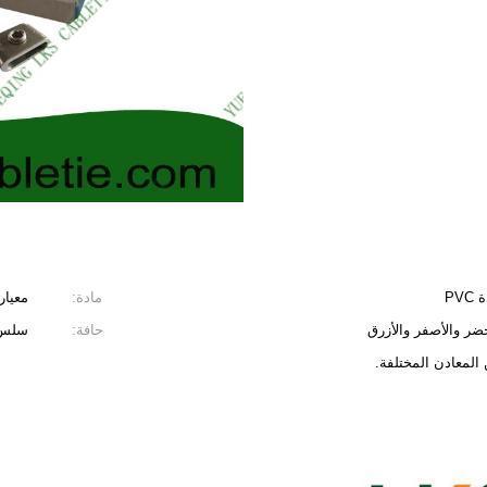
PV
مادة:
معيار ASTM للفولاذ المقاوم للصدأ 304,316، مع تقارير 
حافة:
سلس 
 المعادن المختلفة.