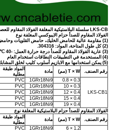
LKS-CB سلسلة البلاستيكية المغلفة الفولاذ المقاوم للعصابة الربط مع برغي معدني وأدوات التطويق
الفولاذ المقاوم للصدأ حزام الايبوكسي المغلفة نوع
(1) مقاومة عالية للحامض الخليك، حامض القلويات وحامض الكبريتيك، تآكل، وما إلى ذلك.
(2) كل طول المتاحة، المواد: 304316.
(3) عارية الفولاذ المقاوم للصدأ درجة حرارة العمل: -40 ℃ ~ 85 ℃.
(4) المستخدمة في التطبيقات النطاقات استخدام العام
(5) يمكن استخدامها مع الابازيم أسلوب كليب لخلق المشابك الفرقة.
المواد طبقة
رقم الصنف.
T × W (مم)
مادة
مطلية
PVC
1GRr18Ni9
0.3 × 0.8
PVC
1GRr18Ni9
0.3 × 10
PVC
1GRr18Ni9
0.4 × 12
LKS-CB1
PVC
1GRr18Ni9
0.4 × 15
PVC
1GRr18Ni9
0.4 × 19
الفولاذ المقاوم للصدأ حزام البلاستيكية المغلفة نوع
المواد طبقة
رقم الصنف.
T × W (مم)
مادة
مطلية
PVC
1GRr18Ni9
1.2 × 6