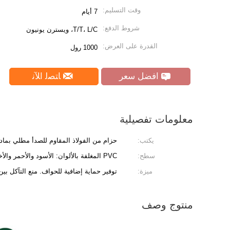
وقت التسليم:
7 أيام
شروط الدفع:
T/T، L/C، ويسترن يونيون
القدرة على العرض:
1000 رول
افضل سعر
ﺎﺘﺼﻟ ﺍﻶﻧ
معلومات تفصيلية
يكتب:
حزام من الفولاذ المقاوم للصدأ مطلي بمادة C
سطح:
PVC المغلفة بالألوان: الأسود والأحمر والأخضر والأصفر والأزرق
ميزة:
توفير حماية إضافية للحواف. منع التآكل بين
منتوج وصف