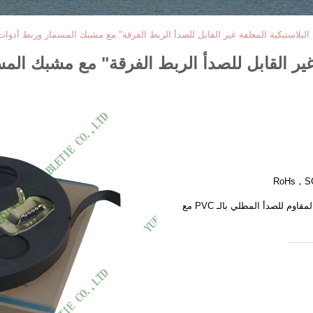
RoHs，SGS 
سلسلة LKS-CB من شريط الربط المقاوم للصدأ المطلي بالـ PVC مع