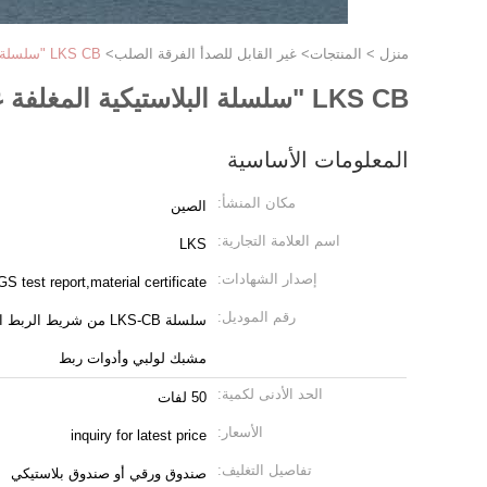
منزل
>
المنتجات
>
غير القابل للصدأ الفرقة الصلب
>
LKS CB "سلسلة البلاستيكية المغلفة غير القابل للصدأ الربط الفرقة" مع مشبك المسمار وربط أدوات
LKS CB "سلسلة البلاستيكية المغلفة غير القابل للصدأ الربط الفرقة" مع مشبك المسمار وربط أدوات
المعلومات الأساسية
مكان المنشأ:
الصين
اسم العلامة التجارية:
LKS
إصدار الشهادات:
test report,material certificate
رقم الموديل:
مشبك لولبي وأدوات ربط
الحد الأدنى لكمية:
50 لفات
الأسعار:
inquiry for latest price
تفاصيل التغليف:
صندوق ورقي أو صندوق بلاستيكي