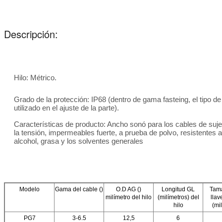
Descripción:
Hilo: Métrico.
Grado de la protección: IP68 (dentro de gama fasteing, el tipo de
utilizado en el ajuste de la parte).
Características de producto: Ancho sonó para los cables de sujec
la tensión, impermeables fuerte, a prueba de polvo, resistentes al
alcohol, grasa y los solventes generales
Modelo
Gama del cable ()
O.D AG ()
Longitud GL
Tama
milímetro del hilo
(milímetros) del
llav
hilo
(mi
PG7
3-6.5
12,5
6