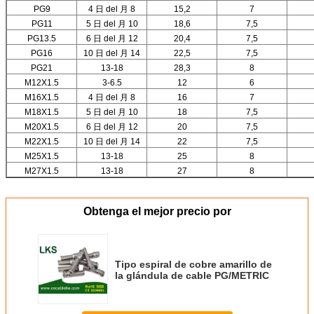
PG9
4 日 del 月 8
15,2
7
PG11
5 日 del 月 10
18,6
7,5
PG13.5
6 日 del 月 12
20,4
7,5
PG16
10 日 del 月 14
22,5
7,5
PG21
13-18
28,3
8
M12X1.5
3-6.5
12
6
M16X1.5
4 日 del 月 8
16
7
M18X1.5
5 日 del 月 10
18
7,5
M20X1.5
6 日 del 月 12
20
7,5
M22X1.5
10 日 del 月 14
22
7,5
M25X1.5
13-18
25
8
M27X1.5
13-18
27
8
Obtenga el mejor precio por
Tipo espiral de cobre amarillo de
la glándula de cable PG/METRIC