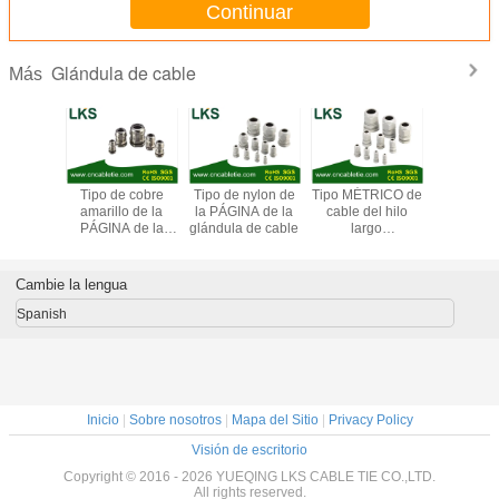
Continuar
Glándula de cable
Más
ermeable
Tipo de cobre
Tipo de nylon de
Tipo MÉTRICO de
Tipo MÉ
 amarillo
amarillo de la
la PÁGINA de la
cable del hilo
impermea
ándula de
PÁGINA de la
glándula de cable
largo
cobre amar
TIC (tipo
glándula de cable
impermeable de
la glánd
la garra)
de Weaterproof
nylon de la
cable (tip
(tipo corto de la
glándula
de la g
Cambie la lengua
garra)
Spanish
Inicio
|
Sobre nosotros
|
Mapa del Sitio
|
Privacy Policy
Visión de escritorio
Copyright © 2016 - 2026 YUEQING LKS CABLE TIE CO.,LTD.
All rights reserved.