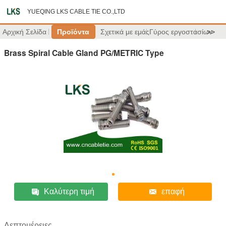
YUEQING LKS CABLE TIE CO.,LTD
Αρχική Σελίδα
Προϊόντα
Σχετικά με εμάς
Γύρος εργοστασίων
>>
Brass Spiral Cable Gland PG/METRIC Type
Καλύτερη τιμή
επαφή
Λεπτομέρειες