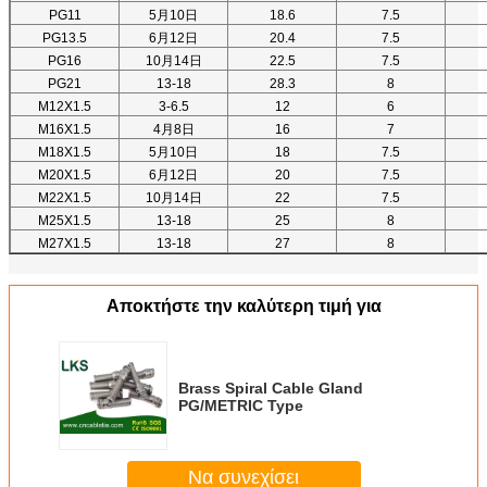
PG11
5月10日
18.6
7.5
PG13.5
6月12日
20.4
7.5
PG16
10月14日
22.5
7.5
PG21
13-18
28.3
8
M12X1.5
3-6.5
12
6
M16X1.5
4月8日
16
7
M18X1.5
5月10日
18
7.5
M20X1.5
6月12日
20
7.5
M22X1.5
10月14日
22
7.5
M25X1.5
13-18
25
8
M27X1.5
13-18
27
8
Αποκτήστε την καλύτερη τιμή για
Brass Spiral Cable Gland
PG/METRIC Type
Να συνεχίσει