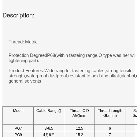
Description:
Thread: Metric.
Protection Degree:IP68(within fasteing range,O type was her will
tightening part).
Product Features:Wide rang for fastening cables,strong tensile
strength,waterproof,dustproof,resistant to acid and alkali,alcohol
general solvents
Model
Cable Range()
Thread O.D
Thread Length
S
AG()mm
GL(mm)
Si
PG7
3-6.5
12.5
6
PG9
4月8日
15.2
7