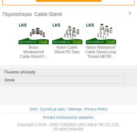
Cable Gland
Περισσότεροι
terproof
Brass
Nylon Cable
Nylon Waterproof
Brass Wat
 Gland
Weaterproof
Gland PG Type
Cable Gland Long
Cable 
ype(Long
Cable Gland PG
Thread METRIC
METRIC
Type)
Type (Short Claw
Type
(Short Cla
Type)
Γλώσσα αλλαγής
Greek
Σπίτι
|
Σχετικά με εμάς
|
Sitemap
|
Privacy Policy
Άποψη υπολογιστών γραφείου
Copyright © 2016 - 2026 YUEQING LKS CABLE TIE CO.,LTD.
All rights reserved.